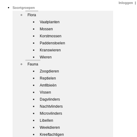
Inloggen
|
Soortgroepen
Flora
Vaatplanten
Mossen
Korstmossen
Paddenstoelen
Kranswieren
Wieren
Fauna
Zoogdieren
Reptielen
Amfibieën
Vissen
Dagvlinders
Nachtvlinders
Microvlinders
Libellen
Weekdieren
Kreeftachtigen