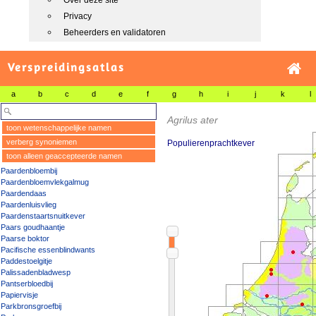
Over deze site
Privacy
Beheerders en validatoren
Verspreidingsatlas
a
b
c
d
e
f
g
h
i
j
k
l
Agrilus ater
toon wetenschappelijke namen
verberg synoniemen
Populierenprachtkever
toon alleen geaccepteerde namen
Paardenbloembij
Paardenbloemvlekgalmug
Paardendaas
Paardenluisvlieg
Paardenstaartsnuitkever
Paars goudhaantje
Paarse boktor
Pacifische essenblindwants
Paddestoelgitje
Palissadenbladwesp
Pantserbloedbij
Papiervisje
Parkbronsgroefbij