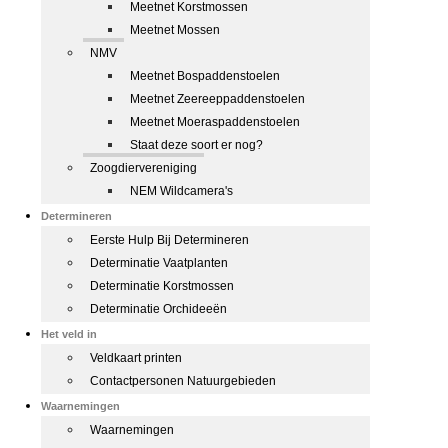
Meetnet Korstmossen
Meetnet Mossen
NMV
Meetnet Bospaddenstoelen
Meetnet Zeereeppaddenstoelen
Meetnet Moeraspaddenstoelen
Staat deze soort er nog?
Zoogdiervereniging
NEM Wildcamera's
Determineren
Eerste Hulp Bij Determineren
Determinatie Vaatplanten
Determinatie Korstmossen
Determinatie Orchideeën
Het veld in
Veldkaart printen
Contactpersonen Natuurgebieden
Waarnemingen
Waarnemingen