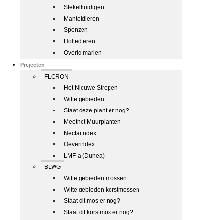
Stekelhuidigen
Manteldieren
Sponzen
Holtedieren
Overig marien
Projecten
FLORON
Het Nieuwe Strepen
Witte gebieden
Staat deze plant er nog?
Meetnet Muurplanten
Nectarindex
Oeverindex
LMF-a (Dunea)
BLWG
Witte gebieden mossen
Witte gebieden korstmossen
Staat dit mos er nog?
Staat dit korstmos er nog?