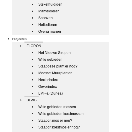
Stekelhuidigen
Manteldieren
Sponzen
Holtedieren
Overig marien
Projecten
FLORON
Het Nieuwe Strepen
Witte gebieden
Staat deze plant er nog?
Meetnet Muurplanten
Nectarindex
Oeverindex
LMF-a (Dunea)
BLWG
Witte gebieden mossen
Witte gebieden korstmossen
Staat dit mos er nog?
Staat dit korstmos er nog?