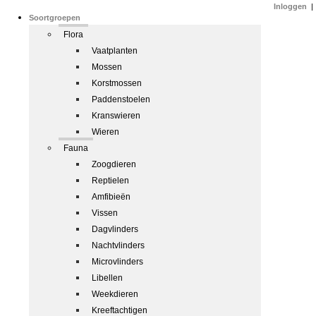
Inloggen
|
Soortgroepen
Flora
Vaatplanten
Mossen
Korstmossen
Paddenstoelen
Kranswieren
Wieren
Fauna
Zoogdieren
Reptielen
Amfibieën
Vissen
Dagvlinders
Nachtvlinders
Microvlinders
Libellen
Weekdieren
Kreeftachtigen