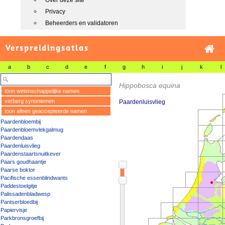
Over deze site
Privacy
Beheerders en validatoren
Verspreidingsatlas
a
b
c
d
e
f
g
h
i
j
k
l
Hippobosca equina
toon wetenschappelijke namen
verberg synoniemen
Paardenluisvlieg
toon alleen geaccepteerde namen
Paardenbloembij
Paardenbloemvlekgalmug
Paardendaas
Paardenluisvlieg
Paardenstaartsnuitkever
Paars goudhaantje
Paarse boktor
Pacifische essenblindwants
Paddestoelgitje
Palissadenbladwesp
Pantserbloedbij
Papiervisje
Parkbronsgroefbij