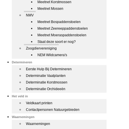
Meetnet Korstmossen
Meetnet Mossen
NMV
Meetnet Bospaddenstoelen
Meetnet Zeereeppaddenstoelen
Meetnet Moeraspaddenstoelen
Staat deze soort er nog?
Zoogdiervereniging
NEM Wildcamera's
Determineren
Eerste Hulp Bij Determineren
Determinatie Vaatplanten
Determinatie Korstmossen
Determinatie Orchideeën
Het veld in
Veldkaart printen
Contactpersonen Natuurgebieden
Waarnemingen
Waarnemingen