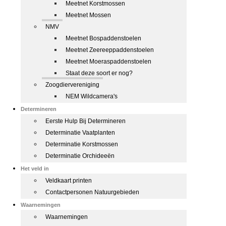
Meetnet Korstmossen
Meetnet Mossen
NMV
Meetnet Bospaddenstoelen
Meetnet Zeereeppaddenstoelen
Meetnet Moeraspaddenstoelen
Staat deze soort er nog?
Zoogdiervereniging
NEM Wildcamera's
Determineren
Eerste Hulp Bij Determineren
Determinatie Vaatplanten
Determinatie Korstmossen
Determinatie Orchideeën
Het veld in
Veldkaart printen
Contactpersonen Natuurgebieden
Waarnemingen
Waarnemingen