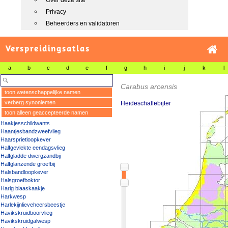
Over deze site
Privacy
Beheerders en validatoren
Verspreidingsatlas
a
b
c
d
e
f
g
h
i
j
k
l
Carabus arcensis
toon wetenschappelijke namen
verberg synoniemen
Heideschallebijter
toon alleen geaccepteerde namen
Haakjesschildwants
Haantjesbandzweefvlieg
Haarsprietloopkever
Halfgevlekte eendagsvlieg
Halfgladde dwergzandbij
Halfglanzende groefbij
Halsbandloopkever
Halsgroefboktor
Harig blaaskaakje
Harkwesp
Harlekijnlieveheersbeestje
Havikskruidboorvlieg
Havikskruidgalwesp