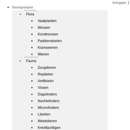
Inloggen
|
Soortgroepen
Flora
Vaatplanten
Mossen
Korstmossen
Paddenstoelen
Kranswieren
Wieren
Fauna
Zoogdieren
Reptielen
Amfibieën
Vissen
Dagvlinders
Nachtvlinders
Microvlinders
Libellen
Weekdieren
Kreeftachtigen