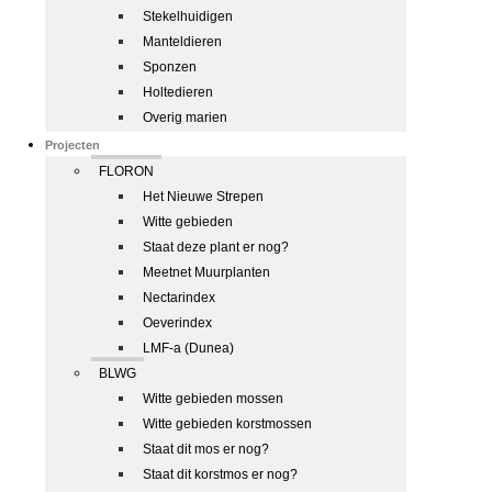
Stekelhuidigen
Manteldieren
Sponzen
Holtedieren
Overig marien
Projecten
FLORON
Het Nieuwe Strepen
Witte gebieden
Staat deze plant er nog?
Meetnet Muurplanten
Nectarindex
Oeverindex
LMF-a (Dunea)
BLWG
Witte gebieden mossen
Witte gebieden korstmossen
Staat dit mos er nog?
Staat dit korstmos er nog?