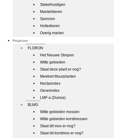
Stekelhuidigen
Manteldieren
Sponzen
Holtedieren
Overig marien
Projecten
FLORON
Het Nieuwe Strepen
Witte gebieden
Staat deze plant er nog?
Meetnet Muurplanten
Nectarindex
Oeverindex
LMF-a (Dunea)
BLWG
Witte gebieden mossen
Witte gebieden korstmossen
Staat dit mos er nog?
Staat dit korstmos er nog?