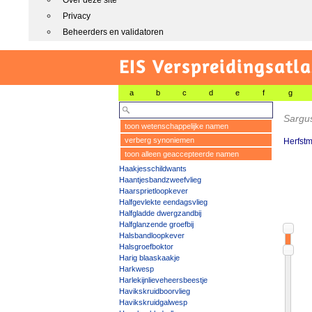
Over deze site
Privacy
Beheerders en validatoren
EIS Verspreidingsatla
a
b
c
d
e
f
g
Sargus
toon wetenschappelijke namen
verberg synoniemen
Herfst
toon alleen geaccepteerde namen
Haakjesschildwants
Haantjesbandzweefvlieg
Haarsprietloopkever
Halfgevlekte eendagsvlieg
Halfgladde dwergzandbij
Halfglanzende groefbij
Halsbandloopkever
Halsgroefboktor
Harig blaaskaakje
Harkwesp
Harlekijnlieveheersbeestje
Havikskruidboorvlieg
Havikskruidgalwesp