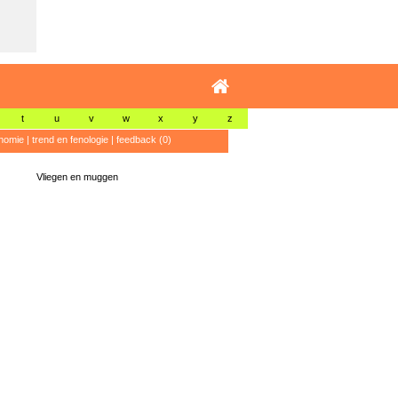
t
u
v
w
x
y
z
nomie
|
trend en fenologie
|
feedback (0)
Vliegen en muggen