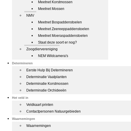
Meetnet Korstmossen
Meetnet Mossen
NMV
Meetnet Bospaddenstoelen
Meetnet Zeereeppaddenstoelen
Meetnet Moeraspaddenstoelen
Staat deze soort er nog?
Zoogdiervereniging
NEM Wildcamera's
Determineren
Eerste Hulp Bij Determineren
Determinatie Vaatplanten
Determinatie Korstmossen
Determinatie Orchideeën
Het veld in
Veldkaart printen
Contactpersonen Natuurgebieden
Waarnemingen
Waarnemingen