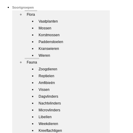
Soortgroepen
Flora
Vaatplanten
Mossen
Korstmossen
Paddenstoelen
Kranswieren
Wieren
Fauna
Zoogdieren
Reptielen
Amfibieën
Vissen
Dagvlinders
Nachtvlinders
Microvlinders
Libellen
Weekdieren
Kreeftachtigen