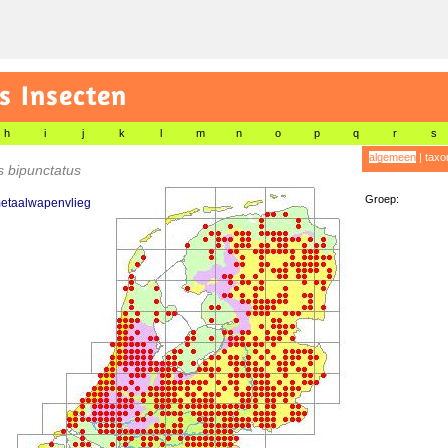
s Insecten
h
i
j
k
l
m
n
o
p
q
r
s
algemeen
|
taxo
 bipunctatus
Groep:
metaalwapenvlieg