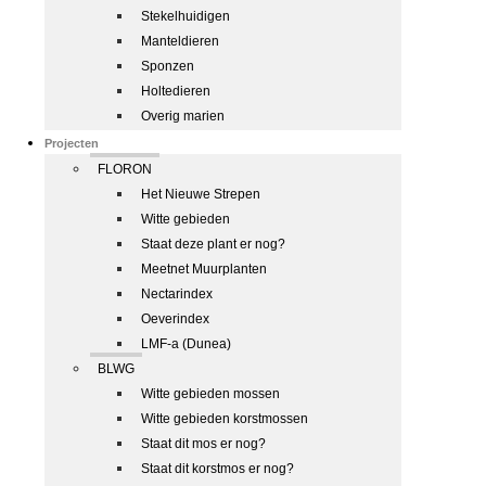
Stekelhuidigen
Manteldieren
Sponzen
Holtedieren
Overig marien
Projecten
FLORON
Het Nieuwe Strepen
Witte gebieden
Staat deze plant er nog?
Meetnet Muurplanten
Nectarindex
Oeverindex
LMF-a (Dunea)
BLWG
Witte gebieden mossen
Witte gebieden korstmossen
Staat dit mos er nog?
Staat dit korstmos er nog?