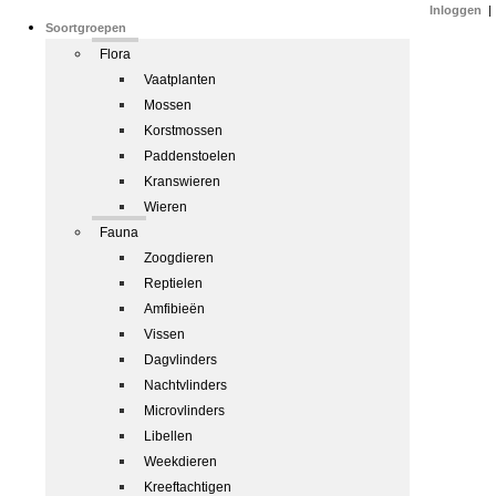
Inloggen
|
Soortgroepen
Flora
Vaatplanten
Mossen
Korstmossen
Paddenstoelen
Kranswieren
Wieren
Fauna
Zoogdieren
Reptielen
Amfibieën
Vissen
Dagvlinders
Nachtvlinders
Microvlinders
Libellen
Weekdieren
Kreeftachtigen