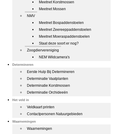
Meetnet Korstmossen
Meetnet Mossen
NMV
Meetnet Bospaddenstoelen
Meetnet Zeereeppaddenstoelen
Meetnet Moeraspaddenstoelen
Staat deze soort er nog?
Zoogdiervereniging
NEM Wildcamera's
Determineren
Eerste Hulp Bij Determineren
Determinatie Vaatplanten
Determinatie Korstmossen
Determinatie Orchideeën
Het veld in
Veldkaart printen
Contactpersonen Natuurgebieden
Waarnemingen
Waarnemingen