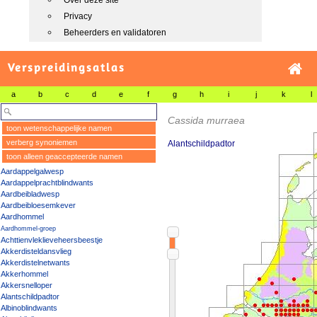
Over deze site
Privacy
Beheerders en validatoren
Verspreidingsatlas
a
b
c
d
e
f
g
h
i
j
k
l
Cassida murraea
toon wetenschappelijke namen
verberg synoniemen
Alantschildpadtor
toon alleen geaccepteerde namen
Aardappelgalwesp
Aardappelprachtblindwants
Aardbeibladwesp
Aardbeibloesemkever
Aardhommel
Aardhommel-groep
Achttienvleklieveheersbeestje
Akkerdisteldansvlieg
Akkerdistelnetwants
Akkerhommel
Akkersnelloper
Alantschildpadtor
Albinoblindwants