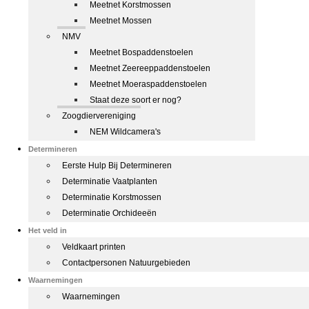
Meetnet Korstmossen
Meetnet Mossen
NMV
Meetnet Bospaddenstoelen
Meetnet Zeereeppaddenstoelen
Meetnet Moeraspaddenstoelen
Staat deze soort er nog?
Zoogdiervereniging
NEM Wildcamera's
Determineren
Eerste Hulp Bij Determineren
Determinatie Vaatplanten
Determinatie Korstmossen
Determinatie Orchideeën
Het veld in
Veldkaart printen
Contactpersonen Natuurgebieden
Waarnemingen
Waarnemingen