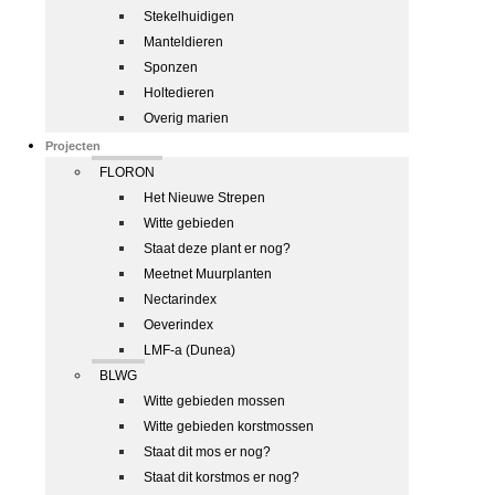
Stekelhuidigen
Manteldieren
Sponzen
Holtedieren
Overig marien
Projecten
FLORON
Het Nieuwe Strepen
Witte gebieden
Staat deze plant er nog?
Meetnet Muurplanten
Nectarindex
Oeverindex
LMF-a (Dunea)
BLWG
Witte gebieden mossen
Witte gebieden korstmossen
Staat dit mos er nog?
Staat dit korstmos er nog?