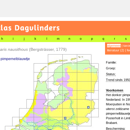
las Dagvlinders
h
i
j
k
l
m
n
o
p
q
r
s
algemeen
|
taxo
aris nausithous
(Bergsträsser, 1779)
literatuur (2)
|
fe
 pimpernelblauwtje
Familie:
Groep:
Status:
Trend sinds 1950
Voorkomen
Het donker pimpe
Nederland. In 19
Moerputten in No
uiterst zeldzame 
pimpernelblauwtj
Posterholt in Lim
Brabant.
Bescherming: