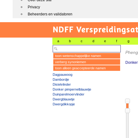
Over deze site
Privacy
Beheerders en validatoren
NDFF Verspreidingsat
a
b
c
d
e
f
g
Pheng
toon wetenschappelijke namen
verberg synoniemen
Donker
toon alleen geaccepteerde namen
Dagpauwoog
Dambordje
Distelvlinder
Donker pimpernelblauwtje
Duinparelmoervlinder
Dwergblauwtje
Dwergdikkopje