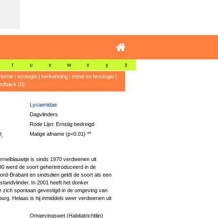
t
u
v
w
x
y
z
nomie
|
ecologie
|
herkenning
|
trend en fenologie
|
edback (0)
Lycaenidae
Dagvlinders
Rode Lijst: Ernstig bedreigd
:
Matige afname (p<0.01) **
rnelblauwtje is sinds 1970 verdwenen uit
90 werd de soort geherintroduceerd in de
ord-Brabant en sindsdien geldt de soort als een
standvlinder. In 2001 heeft het donker
e zich spontaan gevestigd in de omgeving van
burg. Helaas is hij inmiddels weer verdwenen uit
Omgevingswet (Habitatrichtlijn)