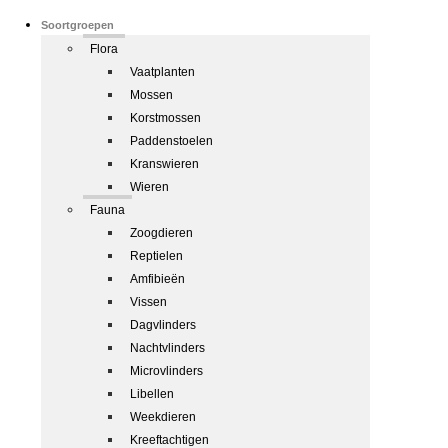
Soortgroepen
Flora
Vaatplanten
Mossen
Korstmossen
Paddenstoelen
Kranswieren
Wieren
Fauna
Zoogdieren
Reptielen
Amfibieën
Vissen
Dagvlinders
Nachtvlinders
Microvlinders
Libellen
Weekdieren
Kreeftachtigen