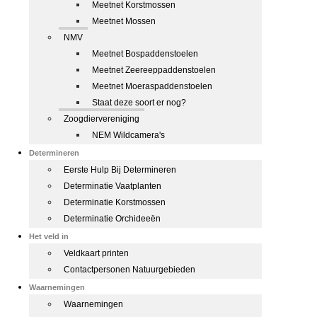
Meetnet Korstmossen
Meetnet Mossen
NMV
Meetnet Bospaddenstoelen
Meetnet Zeereeppaddenstoelen
Meetnet Moeraspaddenstoelen
Staat deze soort er nog?
Zoogdiervereniging
NEM Wildcamera's
Determineren
Eerste Hulp Bij Determineren
Determinatie Vaatplanten
Determinatie Korstmossen
Determinatie Orchideeën
Het veld in
Veldkaart printen
Contactpersonen Natuurgebieden
Waarnemingen
Waarnemingen