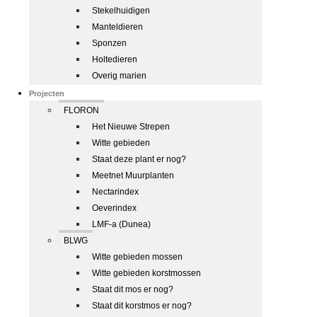
Stekelhuidigen
Manteldieren
Sponzen
Holtedieren
Overig marien
Projecten
FLORON
Het Nieuwe Strepen
Witte gebieden
Staat deze plant er nog?
Meetnet Muurplanten
Nectarindex
Oeverindex
LMF-a (Dunea)
BLWG
Witte gebieden mossen
Witte gebieden korstmossen
Staat dit mos er nog?
Staat dit korstmos er nog?