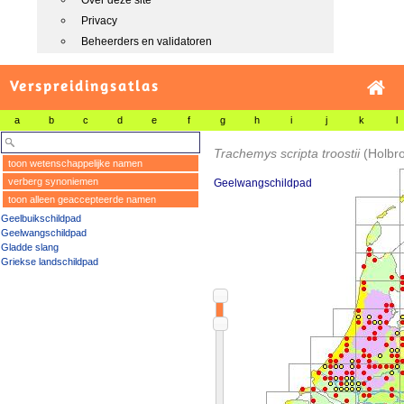
Over deze site
Privacy
Beheerders en validatoren
Verspreidingsatlas
a
b
c
d
e
f
g
h
i
j
k
l
Trachemys scripta troostii
(Holbr
toon wetenschappelijke namen
verberg synoniemen
Geelwangschildpad
toon alleen geaccepteerde namen
Geelbuikschildpad
Geelwangschildpad
Gladde slang
Griekse landschildpad