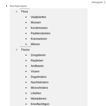
Inloggen
|
Soortgroepen
Flora
Vaatplanten
Mossen
Korstmossen
Paddenstoelen
Kranswieren
Wieren
Fauna
Zoogdieren
Reptielen
Amfibieën
Vissen
Dagvlinders
Nachtvlinders
Microvlinders
Libellen
Weekdieren
Kreeftachtigen