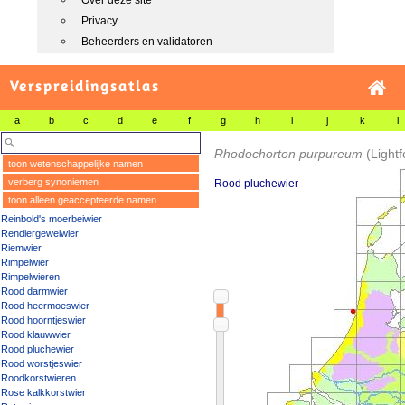
Over deze site
Privacy
Beheerders en validatoren
Verspreidingsatlas
a
b
c
d
e
f
g
h
i
j
k
l
Rhodochorton purpureum
(Light
toon wetenschappelijke namen
verberg synoniemen
Rood pluchewier
toon alleen geaccepteerde namen
Reinbold's moerbeiwier
Rendiergeweiwier
Riemwier
Rimpelwier
Rimpelwieren
Rood darmwier
Rood heermoeswier
Rood hoorntjeswier
Rood klauwwier
Rood pluchewier
Rood worstjeswier
Roodkorstwieren
Rose kalkkorstwier