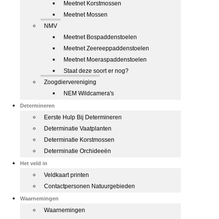
Meetnet Korstmossen
Meetnet Mossen
NMV
Meetnet Bospaddenstoelen
Meetnet Zeereeppaddenstoelen
Meetnet Moeraspaddenstoelen
Staat deze soort er nog?
Zoogdiervereniging
NEM Wildcamera's
Determineren
Eerste Hulp Bij Determineren
Determinatie Vaatplanten
Determinatie Korstmossen
Determinatie Orchideeën
Het veld in
Veldkaart printen
Contactpersonen Natuurgebieden
Waarnemingen
Waarnemingen