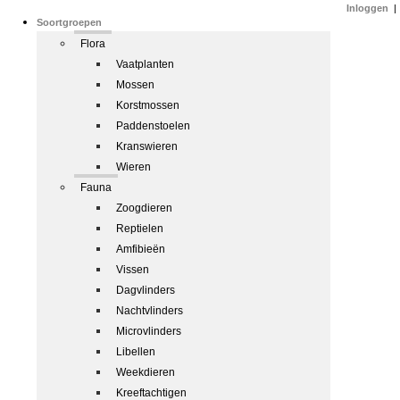
Inloggen
|
Soortgroepen
Flora
Vaatplanten
Mossen
Korstmossen
Paddenstoelen
Kranswieren
Wieren
Fauna
Zoogdieren
Reptielen
Amfibieën
Vissen
Dagvlinders
Nachtvlinders
Microvlinders
Libellen
Weekdieren
Kreeftachtigen