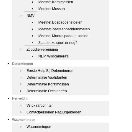
Meetnet Korstmossen
Meetnet Mossen
NMV
Meetnet Bospaddenstoelen
Meetnet Zeereeppaddenstoelen
Meetnet Moeraspaddenstoelen
Staat deze soort er nog?
Zoogdiervereniging
NEM Wildcamera's
Determineren
Eerste Hulp Bij Determineren
Determinatie Vaatplanten
Determinatie Korstmossen
Determinatie Orchideeën
Het veld in
Veldkaart printen
Contactpersonen Natuurgebieden
Waarnemingen
Waarnemingen