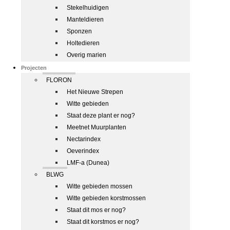
Stekelhuidigen
Manteldieren
Sponzen
Holtedieren
Overig marien
Projecten
FLORON
Het Nieuwe Strepen
Witte gebieden
Staat deze plant er nog?
Meetnet Muurplanten
Nectarindex
Oeverindex
LMF-a (Dunea)
BLWG
Witte gebieden mossen
Witte gebieden korstmossen
Staat dit mos er nog?
Staat dit korstmos er nog?