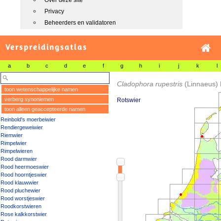
Over deze site
Privacy
Beheerders en validatoren
Verspreidingsatlas
a
b
c
d
e
f
g
h
i
j
k
l
Cladophora rupestris
(Linnaeus) 
toon wetenschappelijke namen
verberg synoniemen
Rotswier
toon alleen geaccepteerde namen
Reinbold's moerbeiwier
Rendiergeweiwier
Riemwier
Rimpelwier
Rimpelwieren
Rood darmwier
Rood heermoeswier
Rood hoorntjeswier
Rood klauwwier
Rood pluchewier
Rood worstjeswier
Roodkorstwieren
Rose kalkkorstwier