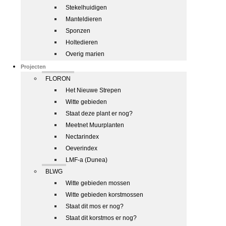
Stekelhuidigen
Manteldieren
Sponzen
Holtedieren
Overig marien
Projecten
FLORON
Het Nieuwe Strepen
Witte gebieden
Staat deze plant er nog?
Meetnet Muurplanten
Nectarindex
Oeverindex
LMF-a (Dunea)
BLWG
Witte gebieden mossen
Witte gebieden korstmossen
Staat dit mos er nog?
Staat dit korstmos er nog?