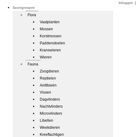
Inloggen
|
Soortgroepen
Flora
Vaatplanten
Mossen
Korstmossen
Paddenstoelen
Kranswieren
Wieren
Fauna
Zoogdieren
Reptielen
Amfibieën
Vissen
Dagvlinders
Nachtvlinders
Microvlinders
Libellen
Weekdieren
Kreeftachtigen