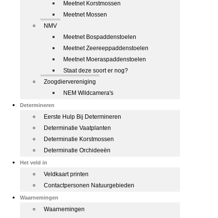
Meetnet Korstmossen
Meetnet Mossen
NMV
Meetnet Bospaddenstoelen
Meetnet Zeereeppaddenstoelen
Meetnet Moeraspaddenstoelen
Staat deze soort er nog?
Zoogdiervereniging
NEM Wildcamera's
Determineren
Eerste Hulp Bij Determineren
Determinatie Vaatplanten
Determinatie Korstmossen
Determinatie Orchideeën
Het veld in
Veldkaart printen
Contactpersonen Natuurgebieden
Waarnemingen
Waarnemingen