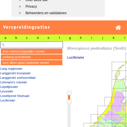
Over deze site
Privacy
Beheerders en validatoren
Verspreidingsatlas
a
b
c
d
e
f
g
h
i
j
k
l
Monosporus pedicellatus
(Smith)
toon wetenschappelijke namen
verberg synoniemen
Luciferwier
toon alleen geaccepteerde namen
Lang nopjeswier
Langgerekt knoopwier
Langgerekt zeehoornblad
Lehmann’s rotswier
Lepeltjeswier
Linzewier
Losdrijvend Visdraad
Luciferwier