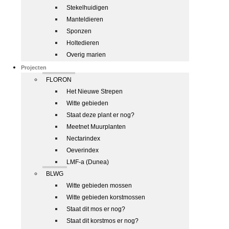
Stekelhuidigen
Manteldieren
Sponzen
Holtedieren
Overig marien
Projecten
FLORON
Het Nieuwe Strepen
Witte gebieden
Staat deze plant er nog?
Meetnet Muurplanten
Nectarindex
Oeverindex
LMF-a (Dunea)
BLWG
Witte gebieden mossen
Witte gebieden korstmossen
Staat dit mos er nog?
Staat dit korstmos er nog?