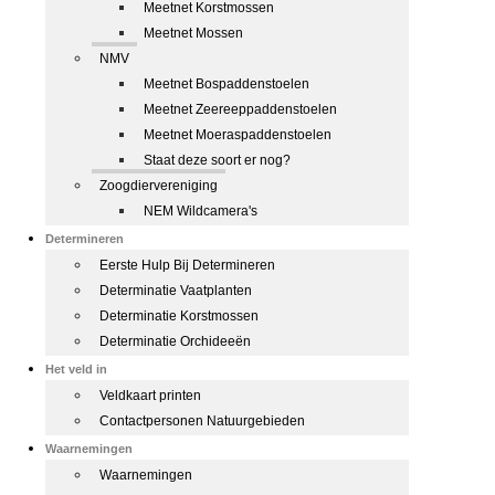
Meetnet Korstmossen
Meetnet Mossen
NMV
Meetnet Bospaddenstoelen
Meetnet Zeereeppaddenstoelen
Meetnet Moeraspaddenstoelen
Staat deze soort er nog?
Zoogdiervereniging
NEM Wildcamera's
Determineren
Eerste Hulp Bij Determineren
Determinatie Vaatplanten
Determinatie Korstmossen
Determinatie Orchideeën
Het veld in
Veldkaart printen
Contactpersonen Natuurgebieden
Waarnemingen
Waarnemingen