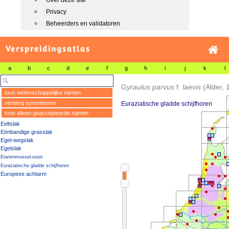
Over deze site
Privacy
Beheerders en validatoren
Verspreidingsatlas
a
b
c
d
e
f
g
h
i
j
k
l
Gyraulus parvus
f.
laevis
(Alder, 
toon wetenschappelijke namen
verberg synoniemen
Euraziatische gladde schijfhoren
toon alleen geaccepteerde namen
Eeltslak
Eénbandige grasslak
Egel-wegslak
Egelslak
Erwtenmossel-soort
Euraziatische gladde schijfhoren
Europese achtarm