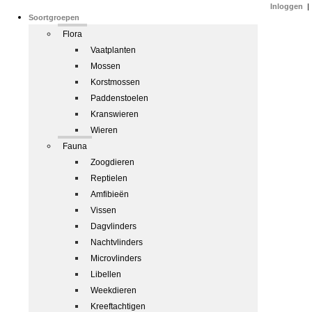
Inloggen
|
Soortgroepen
Flora
Vaatplanten
Mossen
Korstmossen
Paddenstoelen
Kranswieren
Wieren
Fauna
Zoogdieren
Reptielen
Amfibieën
Vissen
Dagvlinders
Nachtvlinders
Microvlinders
Libellen
Weekdieren
Kreeftachtigen