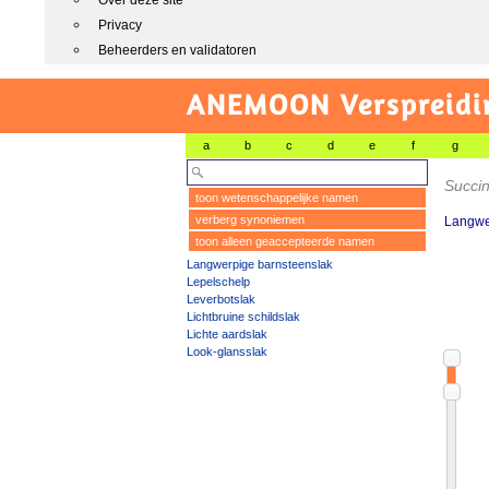
Over deze site
Privacy
Beheerders en validatoren
ANEMOON Verspreidin
a
b
c
d
e
f
g
Succin
toon wetenschappelijke namen
verberg synoniemen
Langwe
toon alleen geaccepteerde namen
Langwerpige barnsteenslak
Lepelschelp
Leverbotslak
Lichtbruine schildslak
Lichte aardslak
Look-glansslak