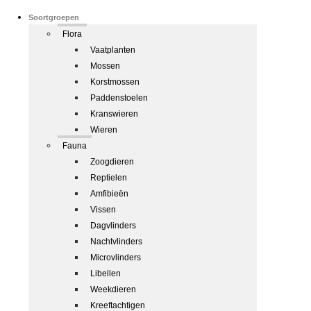
Soortgroepen
Flora
Vaatplanten
Mossen
Korstmossen
Paddenstoelen
Kranswieren
Wieren
Fauna
Zoogdieren
Reptielen
Amfibieën
Vissen
Dagvlinders
Nachtvlinders
Microvlinders
Libellen
Weekdieren
Kreeftachtigen