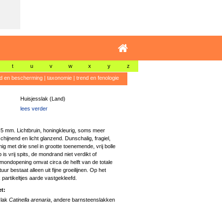
t
u
v
w
x
y
z
id en bescherming
|
taxonomie
|
trend en fenologie
Huisjesslak (Land)
lees verder
4,5 mm. Lichtbruin, honingkleurig, soms meer
chijnend en licht glanzend. Dunschalig, fragiel,
ig met drie snel in grootte toenemende, vrij bolle
is vrij spits, de mondrand niet verdikt of
ondopening omvat circa de helft van de totale
ur bestaat alleen uit fijne groeilijnen. Op het
k partikeltjes aarde vastgekleefd.
t:
slak
Catinella arenaria
, andere barnsteenslakken