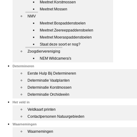
Meetnet Korstmossen
Meetnet Mossen
NMV
Meetnet Bospaddenstoelen
Meetnet Zeereeppaddenstoelen
Meetnet Moeraspaddenstoelen
Staat deze soort er nog?
Zoogdiervereniging
NEM Wildcamera's
Determineren
Eerste Hulp Bij Determineren
Determinatie Vaatplanten
Determinatie Korstmossen
Determinatie Orchideeën
Het veld in
Veldkaart printen
Contactpersonen Natuurgebieden
Waarnemingen
Waarnemingen