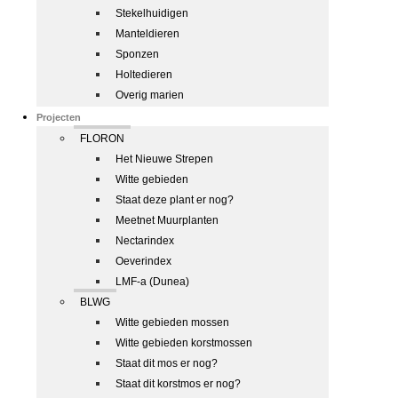
Stekelhuidigen
Manteldieren
Sponzen
Holtedieren
Overig marien
Projecten
FLORON
Het Nieuwe Strepen
Witte gebieden
Staat deze plant er nog?
Meetnet Muurplanten
Nectarindex
Oeverindex
LMF-a (Dunea)
BLWG
Witte gebieden mossen
Witte gebieden korstmossen
Staat dit mos er nog?
Staat dit korstmos er nog?