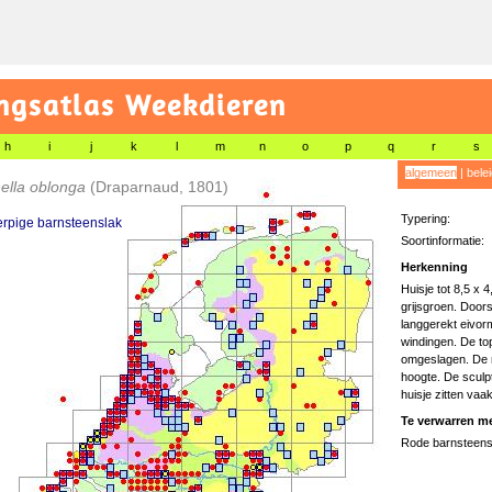
gsatlas Weekdieren
h
i
j
k
l
m
n
o
p
q
r
s
algemeen
|
bele
ella oblonga
(Draparnaud, 1801)
Typering:
rpige barnsteenslak
Soortinformatie:
Herkenning
Huisje tot 8,5 x 
grijsgroen. Doors
langgerekt eivorm
windingen. De top 
omgeslagen. De m
hoogte. De sculptu
huisje zitten vaa
Te verwarren me
Rode barnsteen