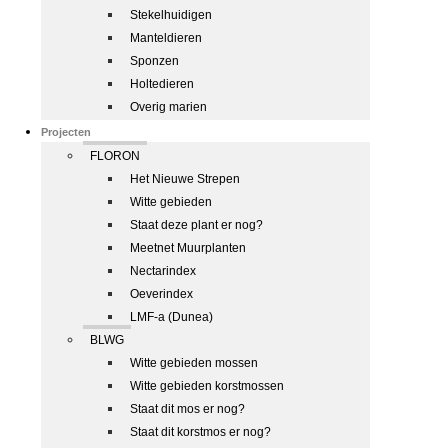
Stekelhuidigen
Manteldieren
Sponzen
Holtedieren
Overig marien
Projecten
FLORON
Het Nieuwe Strepen
Witte gebieden
Staat deze plant er nog?
Meetnet Muurplanten
Nectarindex
Oeverindex
LMF-a (Dunea)
BLWG
Witte gebieden mossen
Witte gebieden korstmossen
Staat dit mos er nog?
Staat dit korstmos er nog?