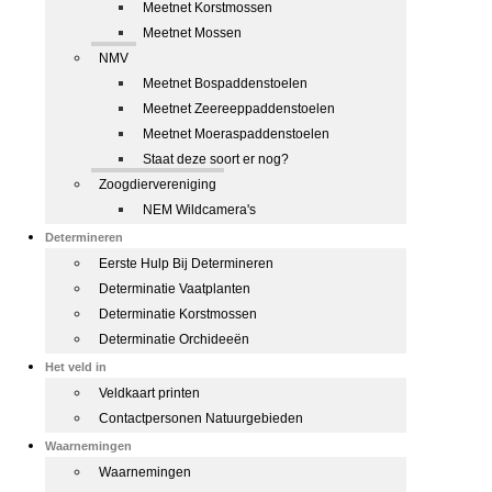
Meetnet Korstmossen
Meetnet Mossen
NMV
Meetnet Bospaddenstoelen
Meetnet Zeereeppaddenstoelen
Meetnet Moeraspaddenstoelen
Staat deze soort er nog?
Zoogdiervereniging
NEM Wildcamera's
Determineren
Eerste Hulp Bij Determineren
Determinatie Vaatplanten
Determinatie Korstmossen
Determinatie Orchideeën
Het veld in
Veldkaart printen
Contactpersonen Natuurgebieden
Waarnemingen
Waarnemingen