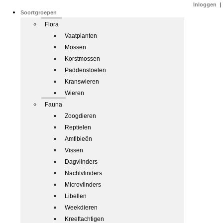
Inloggen
|
Soortgroepen
Flora
Vaatplanten
Mossen
Korstmossen
Paddenstoelen
Kranswieren
Wieren
Fauna
Zoogdieren
Reptielen
Amfibieën
Vissen
Dagvlinders
Nachtvlinders
Microvlinders
Libellen
Weekdieren
Kreeftachtigen