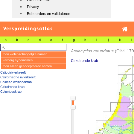
Over deze site
Privacy
Beheerders en validatoren
Verspreidingsatlas
a
b
c
d
e
f
g
h
i
j
k
l
Atelecyclus rotundatus
(Olivi, 17
toon wetenschappelijke namen
verberg synoniemen
Cirkelronde krab
toon alleen geaccepteerde namen
Calicotrivierkreeft
Californische rivierkreeft
Chinese wolhandkrab
Cirkelronde krab
Columbuskrab