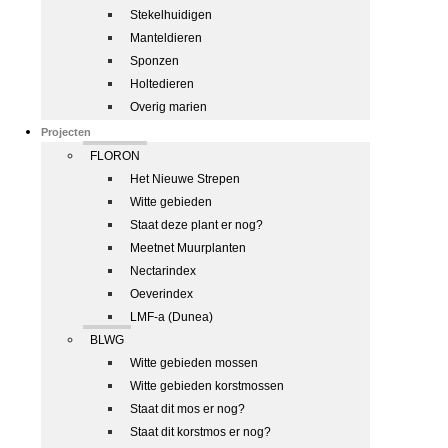
Stekelhuidigen
Manteldieren
Sponzen
Holtedieren
Overig marien
Projecten
FLORON
Het Nieuwe Strepen
Witte gebieden
Staat deze plant er nog?
Meetnet Muurplanten
Nectarindex
Oeverindex
LMF-a (Dunea)
BLWG
Witte gebieden mossen
Witte gebieden korstmossen
Staat dit mos er nog?
Staat dit korstmos er nog?