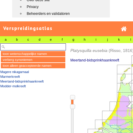
Over deze site
Privacy
Beheerders en validatoren
Verspreidingsatlas
a
b
c
d
e
f
g
h
i
j
k
l
Platysquilla eusebia
(Risso, 1816
toon wetenschappelijke namen
verberg synoniemen
Meertand-bidsprinkhaankreeft
toon alleen geaccepteerde namen
Magere nikagarnaal
Marmerkreeft
Meertand-bidsprinkhaankreeft
Modder-molkreeft