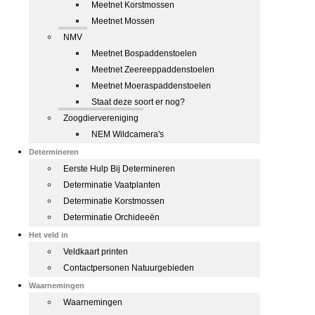
Meetnet Korstmossen
Meetnet Mossen
NMV
Meetnet Bospaddenstoelen
Meetnet Zeereeppaddenstoelen
Meetnet Moeraspaddenstoelen
Staat deze soort er nog?
Zoogdiervereniging
NEM Wildcamera's
Determineren
Eerste Hulp Bij Determineren
Determinatie Vaatplanten
Determinatie Korstmossen
Determinatie Orchideeën
Het veld in
Veldkaart printen
Contactpersonen Natuurgebieden
Waarnemingen
Waarnemingen