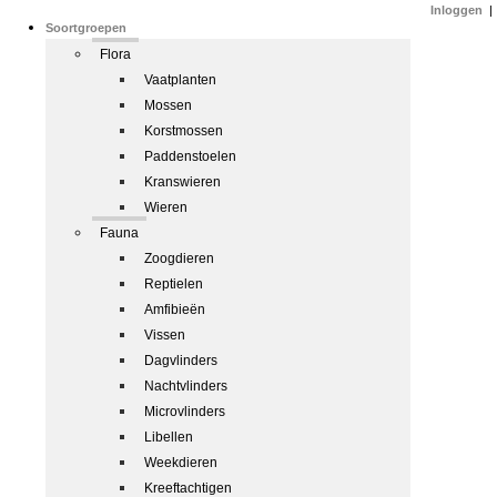
Inloggen
|
Soortgroepen
Flora
Vaatplanten
Mossen
Korstmossen
Paddenstoelen
Kranswieren
Wieren
Fauna
Zoogdieren
Reptielen
Amfibieën
Vissen
Dagvlinders
Nachtvlinders
Microvlinders
Libellen
Weekdieren
Kreeftachtigen