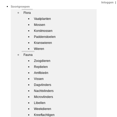
Inloggen
|
Soortgroepen
Flora
Vaatplanten
Mossen
Korstmossen
Paddenstoelen
Kranswieren
Wieren
Fauna
Zoogdieren
Reptielen
Amfibieën
Vissen
Dagvlinders
Nachtvlinders
Microvlinders
Libellen
Weekdieren
Kreeftachtigen