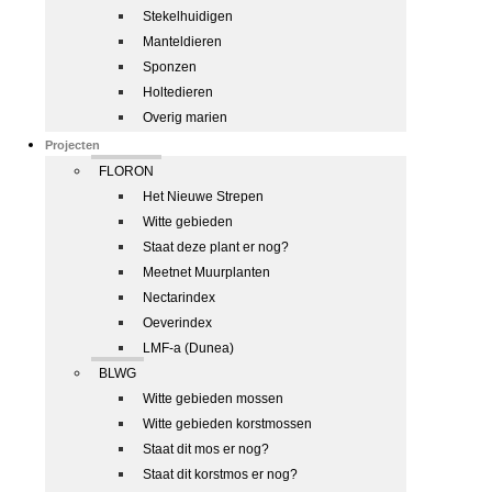
Stekelhuidigen
Manteldieren
Sponzen
Holtedieren
Overig marien
Projecten
FLORON
Het Nieuwe Strepen
Witte gebieden
Staat deze plant er nog?
Meetnet Muurplanten
Nectarindex
Oeverindex
LMF-a (Dunea)
BLWG
Witte gebieden mossen
Witte gebieden korstmossen
Staat dit mos er nog?
Staat dit korstmos er nog?