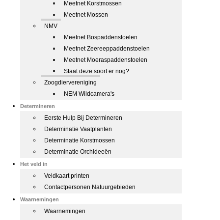
Meetnet Korstmossen
Meetnet Mossen
NMV
Meetnet Bospaddenstoelen
Meetnet Zeereeppaddenstoelen
Meetnet Moeraspaddenstoelen
Staat deze soort er nog?
Zoogdiervereniging
NEM Wildcamera's
Determineren
Eerste Hulp Bij Determineren
Determinatie Vaatplanten
Determinatie Korstmossen
Determinatie Orchideeën
Het veld in
Veldkaart printen
Contactpersonen Natuurgebieden
Waarnemingen
Waarnemingen