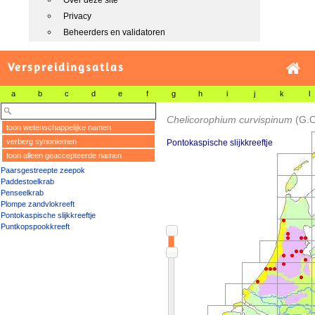
Over deze site
Privacy
Beheerders en validatoren
Verspreidingsatlas
a
b
c
d
e
f
g
h
i
j
k
l
Chelicorophium curvispinum
(G.O
toon wetenschappelijke namen
verberg synoniemen
Pontokaspische slijkkreeftje
toon alleen geaccepteerde namen
Paarsgestreepte zeepok
Paddestoelkrab
Penseelkrab
Plompe zandvlokreeft
Pontokaspische slijkkreeftje
Puntkopspookkreeft