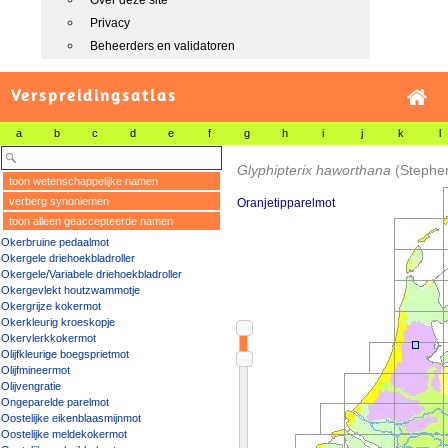
Over deze site
Privacy
Beheerders en validatoren
Verspreidingsatlas
a
b
c
d
e
f
g
h
i
j
k
l
Glyphipterix haworthana
(Stephe
toon wetenschappelijke namen
verberg synoniemen
Oranjetipparelmot
toon alleen geaccepteerde namen
Okerbruine pedaalmot
Okergele driehoekbladroller
Okergele/Variabele driehoekbladroller
Okergevlekt houtzwammotje
Okergrijze kokermot
Okerkleurig kroeskopje
Okervlerkkokermot
Olijfkleurige boegsprietmot
Olijfmineermot
Olijvengratie
Ongeparelde parelmot
Oostelijke eikenblaasmijnmot
Oostelijke meldekokermot