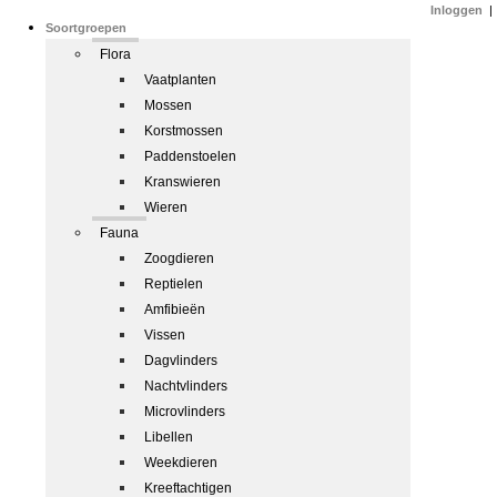
Inloggen
|
Soortgroepen
Flora
Vaatplanten
Mossen
Korstmossen
Paddenstoelen
Kranswieren
Wieren
Fauna
Zoogdieren
Reptielen
Amfibieën
Vissen
Dagvlinders
Nachtvlinders
Microvlinders
Libellen
Weekdieren
Kreeftachtigen