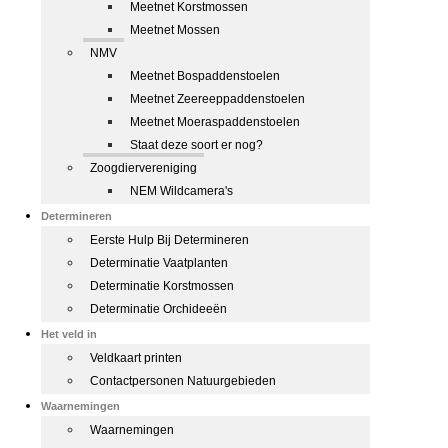
Meetnet Korstmossen
Meetnet Mossen
NMV
Meetnet Bospaddenstoelen
Meetnet Zeereeppaddenstoelen
Meetnet Moeraspaddenstoelen
Staat deze soort er nog?
Zoogdiervereniging
NEM Wildcamera's
Determineren
Eerste Hulp Bij Determineren
Determinatie Vaatplanten
Determinatie Korstmossen
Determinatie Orchideeën
Het veld in
Veldkaart printen
Contactpersonen Natuurgebieden
Waarnemingen
Waarnemingen