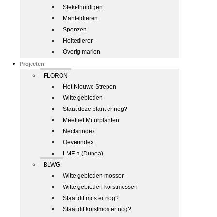
Stekelhuidigen
Manteldieren
Sponzen
Holtedieren
Overig marien
Projecten
FLORON
Het Nieuwe Strepen
Witte gebieden
Staat deze plant er nog?
Meetnet Muurplanten
Nectarindex
Oeverindex
LMF-a (Dunea)
BLWG
Witte gebieden mossen
Witte gebieden korstmossen
Staat dit mos er nog?
Staat dit korstmos er nog?