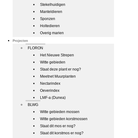
Stekelhuidigen
Manteldieren
Sponzen
Holtedieren
Overig marien
Projecten
FLORON
Het Nieuwe Strepen
Witte gebieden
Staat deze plant er nog?
Meetnet Muurplanten
Nectarindex
Oeverindex
LMF-a (Dunea)
BLWG
Witte gebieden mossen
Witte gebieden korstmossen
Staat dit mos er nog?
Staat dit korstmos er nog?