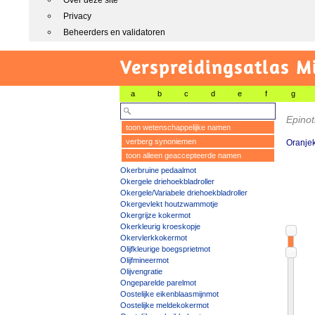
Over deze site
Privacy
Beheerders en validatoren
Verspreidingsatlas M
a
b
c
d
e
f
g
Epinot
toon wetenschappelijke namen
verberg synoniemen
Oranjek
toon alleen geaccepteerde namen
Okerbruine pedaalmot
Okergele driehoekbladroller
Okergele/Variabele driehoekbladroller
Okergevlekt houtzwammotje
Okergrijze kokermot
Okerkleurig kroeskopje
Okervlerkkokermot
Olijfkleurige boegsprietmot
Olijfmineermot
Olijvengratie
Ongeparelde parelmot
Oostelijke eikenblaasmijnmot
Oostelijke meldekokermot