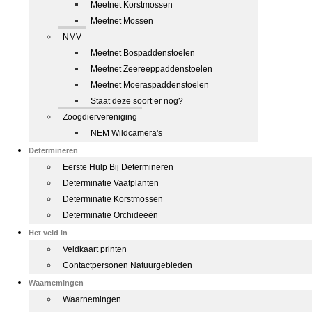
Meetnet Korstmossen
Meetnet Mossen
NMV
Meetnet Bospaddenstoelen
Meetnet Zeereeppaddenstoelen
Meetnet Moeraspaddenstoelen
Staat deze soort er nog?
Zoogdiervereniging
NEM Wildcamera's
Determineren
Eerste Hulp Bij Determineren
Determinatie Vaatplanten
Determinatie Korstmossen
Determinatie Orchideeën
Het veld in
Veldkaart printen
Contactpersonen Natuurgebieden
Waarnemingen
Waarnemingen