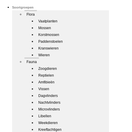
Soortgroepen
Flora
Vaatplanten
Mossen
Korstmossen
Paddenstoelen
Kranswieren
Wieren
Fauna
Zoogdieren
Reptielen
Amfibieën
Vissen
Dagvlinders
Nachtvlinders
Microvlinders
Libellen
Weekdieren
Kreeftachtigen