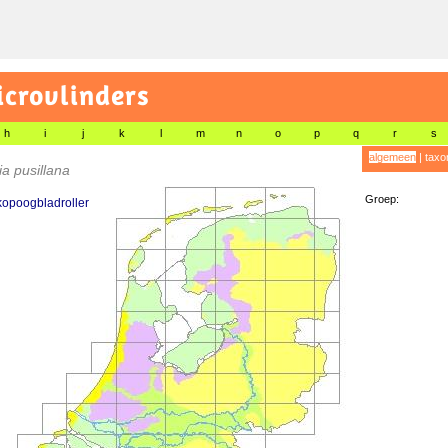
icrovlinders
h
i
j
k
l
m
n
o
p
q
r
s
algemeen
|
taxo
ia pusillana
Groep:
opoogbladroller