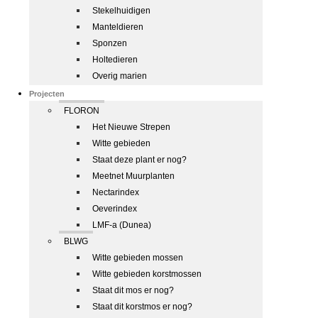
Stekelhuidigen
Manteldieren
Sponzen
Holtedieren
Overig marien
Projecten
FLORON
Het Nieuwe Strepen
Witte gebieden
Staat deze plant er nog?
Meetnet Muurplanten
Nectarindex
Oeverindex
LMF-a (Dunea)
BLWG
Witte gebieden mossen
Witte gebieden korstmossen
Staat dit mos er nog?
Staat dit korstmos er nog?