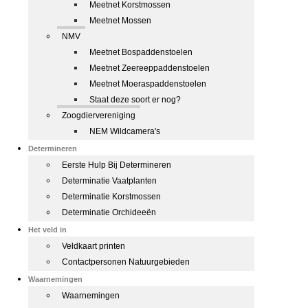
Meetnet Korstmossen
Meetnet Mossen
NMV
Meetnet Bospaddenstoelen
Meetnet Zeereeppaddenstoelen
Meetnet Moeraspaddenstoelen
Staat deze soort er nog?
Zoogdiervereniging
NEM Wildcamera's
Determineren
Eerste Hulp Bij Determineren
Determinatie Vaatplanten
Determinatie Korstmossen
Determinatie Orchideeën
Het veld in
Veldkaart printen
Contactpersonen Natuurgebieden
Waarnemingen
Waarnemingen