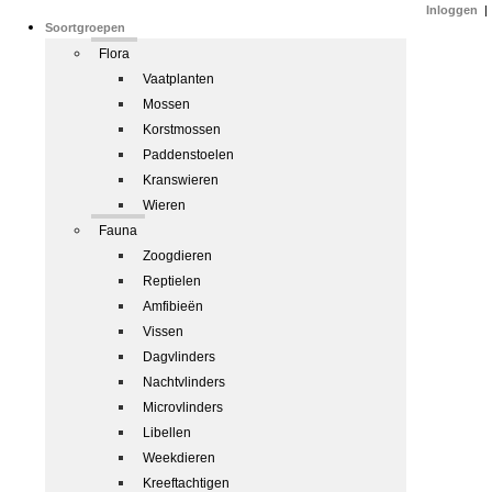
Inloggen
|
Soortgroepen
Flora
Vaatplanten
Mossen
Korstmossen
Paddenstoelen
Kranswieren
Wieren
Fauna
Zoogdieren
Reptielen
Amfibieën
Vissen
Dagvlinders
Nachtvlinders
Microvlinders
Libellen
Weekdieren
Kreeftachtigen