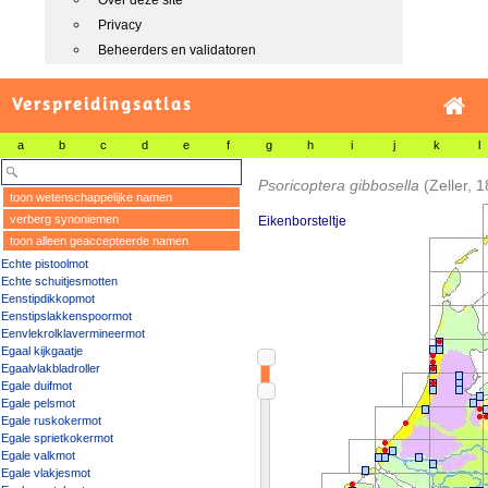
Over deze site
Privacy
Beheerders en validatoren
Verspreidingsatlas
a
b
c
d
e
f
g
h
i
j
k
l
Psoricoptera gibbosella
(Zeller, 
toon wetenschappelijke namen
verberg synoniemen
Eikenborsteltje
toon alleen geaccepteerde namen
Echte pistoolmot
Echte schuitjesmotten
Eenstipdikkopmot
Eenstipslakkenspoormot
Eenvlekrolklavermineermot
Egaal kijkgaatje
Egaalvlakbladroller
Egale duifmot
Egale pelsmot
Egale ruskokermot
Egale sprietkokermot
Egale valkmot
Egale vlakjesmot