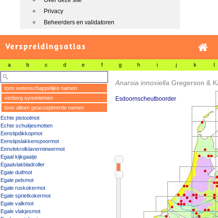
Over deze site
Privacy
Beheerders en validatoren
Verspreidingsatlas
a
b
c
d
e
f
g
h
i
j
k
l
Anarsia innoxiella
Gregerson & Ka
toon wetenschappelijke namen
verberg synoniemen
Esdoornscheutboorder
toon alleen geaccepteerde namen
Echte pistoolmot
Echte schuitjesmotten
Eenstipdikkopmot
Eenstipslakkenspoormot
Eenvlekrolklavermineermot
Egaal kijkgaatje
Egaalvlakbladroller
Egale duifmot
Egale pelsmot
Egale ruskokermot
Egale sprietkokermot
Egale valkmot
Egale vlakjesmot