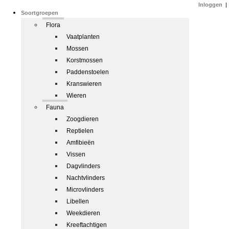
Inloggen
|
Soortgroepen
Flora
Vaatplanten
Mossen
Korstmossen
Paddenstoelen
Kranswieren
Wieren
Fauna
Zoogdieren
Reptielen
Amfibieën
Vissen
Dagvlinders
Nachtvlinders
Microvlinders
Libellen
Weekdieren
Kreeftachtigen