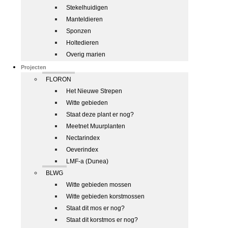
Stekelhuidigen
Manteldieren
Sponzen
Holtedieren
Overig marien
Projecten
FLORON
Het Nieuwe Strepen
Witte gebieden
Staat deze plant er nog?
Meetnet Muurplanten
Nectarindex
Oeverindex
LMF-a (Dunea)
BLWG
Witte gebieden mossen
Witte gebieden korstmossen
Staat dit mos er nog?
Staat dit korstmos er nog?