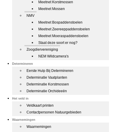
Meetnet Korstmossen
Meetnet Mossen
NMV
Meetnet Bospaddenstoelen
Meetnet Zeereeppaddenstoelen
Meetnet Moeraspaddenstoelen
Staat deze soort er nog?
Zoogdiervereniging
NEM Wildcamera's
Determineren
Eerste Hulp Bij Determineren
Determinatie Vaatplanten
Determinatie Korstmossen
Determinatie Orchideeën
Het veld in
Veldkaart printen
Contactpersonen Natuurgebieden
Waarnemingen
Waarnemingen