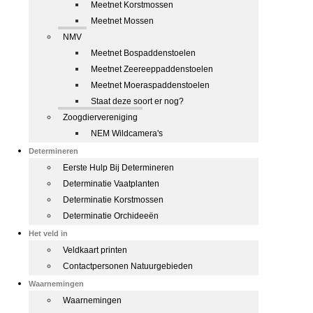
Meetnet Korstmossen
Meetnet Mossen
NMV
Meetnet Bospaddenstoelen
Meetnet Zeereeppaddenstoelen
Meetnet Moeraspaddenstoelen
Staat deze soort er nog?
Zoogdiervereniging
NEM Wildcamera's
Determineren
Eerste Hulp Bij Determineren
Determinatie Vaatplanten
Determinatie Korstmossen
Determinatie Orchideeën
Het veld in
Veldkaart printen
Contactpersonen Natuurgebieden
Waarnemingen
Waarnemingen