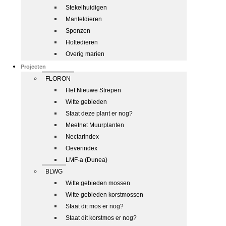
Stekelhuidigen
Manteldieren
Sponzen
Holtedieren
Overig marien
Projecten
FLORON
Het Nieuwe Strepen
Witte gebieden
Staat deze plant er nog?
Meetnet Muurplanten
Nectarindex
Oeverindex
LMF-a (Dunea)
BLWG
Witte gebieden mossen
Witte gebieden korstmossen
Staat dit mos er nog?
Staat dit korstmos er nog?