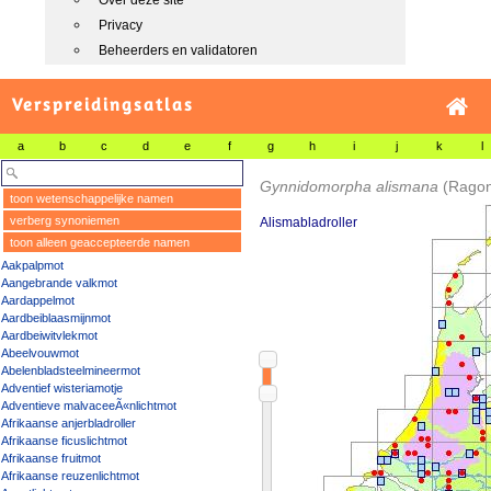
Over deze site
Privacy
Beheerders en validatoren
Verspreidingsatlas
a
b
c
d
e
f
g
h
i
j
k
l
Gynnidomorpha alismana
(Ragon
toon wetenschappelijke namen
verberg synoniemen
Alismabladroller
toon alleen geaccepteerde namen
Aakpalpmot
Aangebrande valkmot
Aardappelmot
Aardbeiblaasmijnmot
Aardbeiwitvlekmot
Abeelvouwmot
Abelenbladsteelmineermot
Adventief wisteriamotje
Adventieve malvaceeÃ«nlichtmot
Afrikaanse anjerbladroller
Afrikaanse ficuslichtmot
Afrikaanse fruitmot
Afrikaanse reuzenlichtmot