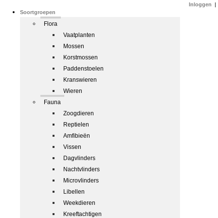
Inloggen
|
Soortgroepen
Flora
Vaatplanten
Mossen
Korstmossen
Paddenstoelen
Kranswieren
Wieren
Fauna
Zoogdieren
Reptielen
Amfibieën
Vissen
Dagvlinders
Nachtvlinders
Microvlinders
Libellen
Weekdieren
Kreeftachtigen