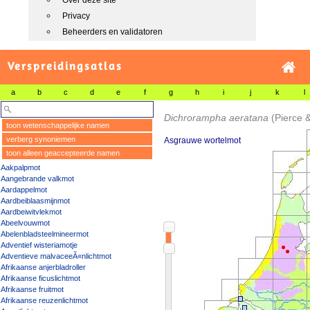
Over deze site
Privacy
Beheerders en validatoren
Verspreidingsatlas
a
b
c
d
e
f
g
h
i
j
k
l
Dichrorampha aeratana
(Pierce 
toon wetenschappelijke namen
verberg synoniemen
Asgrauwe wortelmot
toon alleen geaccepteerde namen
Aakpalpmot
Aangebrande valkmot
Aardappelmot
Aardbeiblaasmijnmot
Aardbeiwitvlekmot
Abeelvouwmot
Abelenbladsteelmineermot
Adventief wisteriamotje
Adventieve malvaceeÃ«nlichtmot
Afrikaanse anjerbladroller
Afrikaanse ficuslichtmot
Afrikaanse fruitmot
Afrikaanse reuzenlichtmot