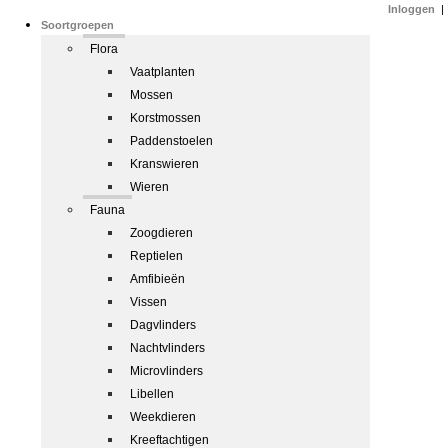
Inloggen
|
Soortgroepen
Flora
Vaatplanten
Mossen
Korstmossen
Paddenstoelen
Kranswieren
Wieren
Fauna
Zoogdieren
Reptielen
Amfibieën
Vissen
Dagvlinders
Nachtvlinders
Microvlinders
Libellen
Weekdieren
Kreeftachtigen