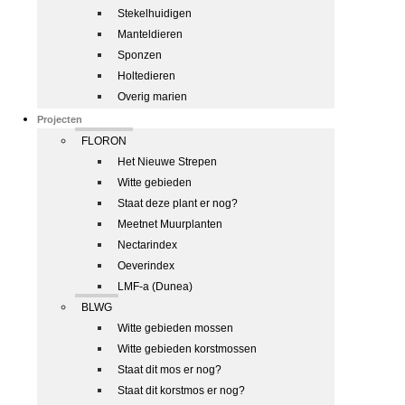
Stekelhuidigen
Manteldieren
Sponzen
Holtedieren
Overig marien
Projecten
FLORON
Het Nieuwe Strepen
Witte gebieden
Staat deze plant er nog?
Meetnet Muurplanten
Nectarindex
Oeverindex
LMF-a (Dunea)
BLWG
Witte gebieden mossen
Witte gebieden korstmossen
Staat dit mos er nog?
Staat dit korstmos er nog?