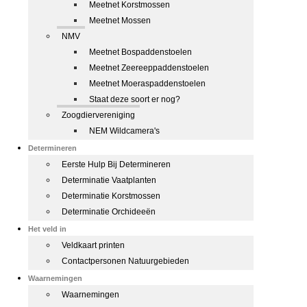
Meetnet Korstmossen
Meetnet Mossen
NMV
Meetnet Bospaddenstoelen
Meetnet Zeereeppaddenstoelen
Meetnet Moeraspaddenstoelen
Staat deze soort er nog?
Zoogdiervereniging
NEM Wildcamera's
Determineren
Eerste Hulp Bij Determineren
Determinatie Vaatplanten
Determinatie Korstmossen
Determinatie Orchideeën
Het veld in
Veldkaart printen
Contactpersonen Natuurgebieden
Waarnemingen
Waarnemingen