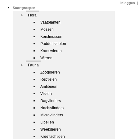
Inloggen
|
Soortgroepen
Flora
Vaatplanten
Mossen
Korstmossen
Paddenstoelen
Kranswieren
Wieren
Fauna
Zoogdieren
Reptielen
Amfibieën
Vissen
Dagvlinders
Nachtvlinders
Microvlinders
Libellen
Weekdieren
Kreeftachtigen