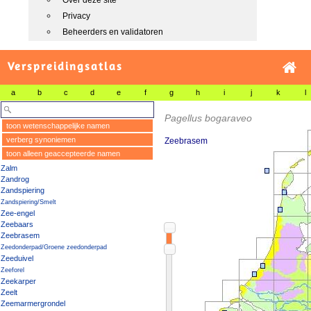
Over deze site
Privacy
Beheerders en validatoren
Verspreidingsatlas
a
b
c
d
e
f
g
h
i
j
k
l
Pagellus bogaraveo
toon wetenschappelijke namen
verberg synoniemen
Zeebrasem
toon alleen geaccepteerde namen
Zalm
Zandrog
Zandspiering
Zandspiering/Smelt
Zee-engel
Zeebaars
Zeebrasem
Zeedonderpad/Groene zeedonderpad
Zeeduivel
Zeeforel
Zeekarper
Zeelt
Zeemarmergrondel