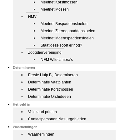
Meetnet Korstmossen
Meetnet Mossen
NMV
Meetnet Bospaddenstoelen
Meetnet Zeereeppaddenstoelen
Meetnet Moeraspaddenstoelen
Staat deze soort er nog?
Zoogdiervereniging
NEM Wildcamera's
Determineren
Eerste Hulp Bij Determineren
Determinatie Vaatplanten
Determinatie Korstmossen
Determinatie Orchideeën
Het veld in
Veldkaart printen
Contactpersonen Natuurgebieden
Waarnemingen
Waarnemingen