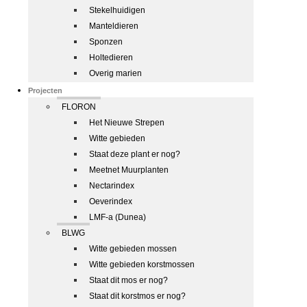
Stekelhuidigen
Manteldieren
Sponzen
Holtedieren
Overig marien
Projecten
FLORON
Het Nieuwe Strepen
Witte gebieden
Staat deze plant er nog?
Meetnet Muurplanten
Nectarindex
Oeverindex
LMF-a (Dunea)
BLWG
Witte gebieden mossen
Witte gebieden korstmossen
Staat dit mos er nog?
Staat dit korstmos er nog?