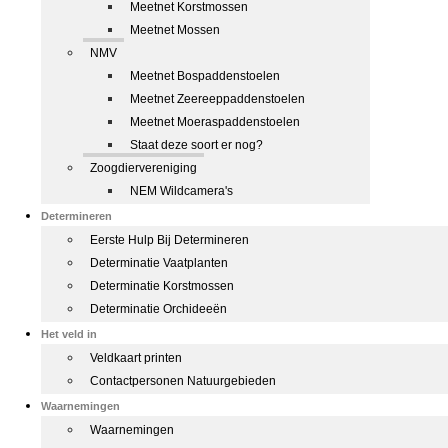
Meetnet Korstmossen
Meetnet Mossen
NMV
Meetnet Bospaddenstoelen
Meetnet Zeereeppaddenstoelen
Meetnet Moeraspaddenstoelen
Staat deze soort er nog?
Zoogdiervereniging
NEM Wildcamera's
Determineren
Eerste Hulp Bij Determineren
Determinatie Vaatplanten
Determinatie Korstmossen
Determinatie Orchideeën
Het veld in
Veldkaart printen
Contactpersonen Natuurgebieden
Waarnemingen
Waarnemingen