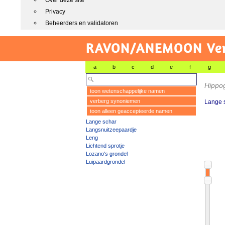
Over deze site
Privacy
Beheerders en validatoren
RAVON/ANEMOON Vers
a
b
c
d
e
f
g
Hippog
toon wetenschappelijke namen
verberg synoniemen
Lange 
toon alleen geaccepteerde namen
Lange schar
Langsnuitzeepaardje
Leng
Lichtend sprotje
Lozano's grondel
Luipaardgrondel