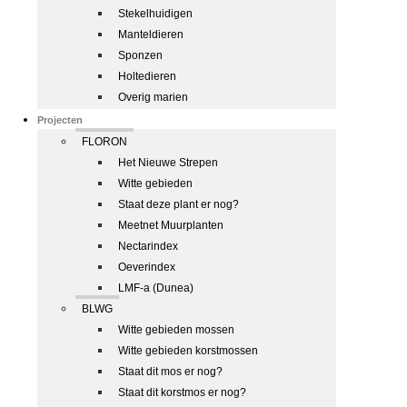
Stekelhuidigen
Manteldieren
Sponzen
Holtedieren
Overig marien
Projecten
FLORON
Het Nieuwe Strepen
Witte gebieden
Staat deze plant er nog?
Meetnet Muurplanten
Nectarindex
Oeverindex
LMF-a (Dunea)
BLWG
Witte gebieden mossen
Witte gebieden korstmossen
Staat dit mos er nog?
Staat dit korstmos er nog?