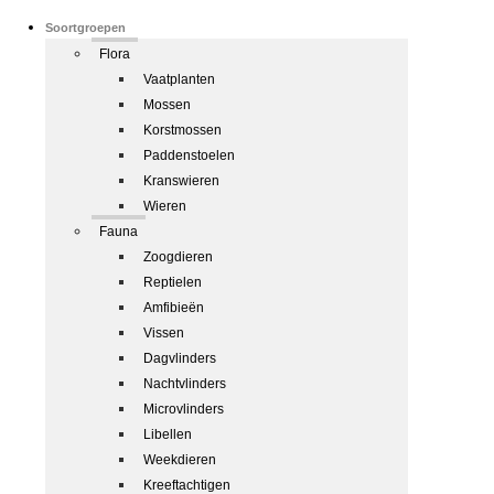
Soortgroepen
Flora
Vaatplanten
Mossen
Korstmossen
Paddenstoelen
Kranswieren
Wieren
Fauna
Zoogdieren
Reptielen
Amfibieën
Vissen
Dagvlinders
Nachtvlinders
Microvlinders
Libellen
Weekdieren
Kreeftachtigen