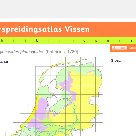
preidingsatlas Vissen
h
i
j
k
l
m
n
o
p
q
r
s
algemeen
|
taxo
lossoides platessoides
(Fabricius, 1780)
Groep:
schar