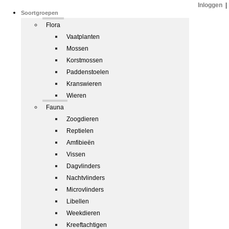
Inloggen
|
Soortgroepen
Flora
Vaatplanten
Mossen
Korstmossen
Paddenstoelen
Kranswieren
Wieren
Fauna
Zoogdieren
Reptielen
Amfibieën
Vissen
Dagvlinders
Nachtvlinders
Microvlinders
Libellen
Weekdieren
Kreeftachtigen