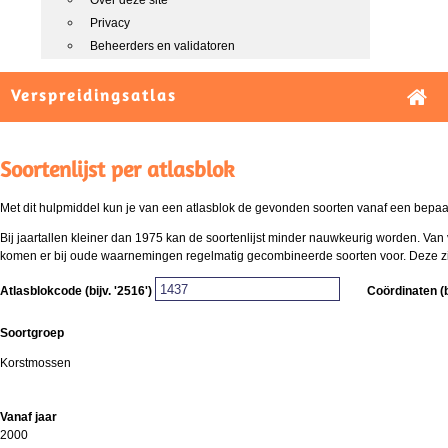
Over deze site
Privacy
Beheerders en validatoren
Verspreidingsatlas
Soortenlijst per atlasblok
Met dit hulpmiddel kun je van een atlasblok de gevonden soorten vanaf een bepaald
Bij jaartallen kleiner dan 1975 kan de soortenlijst minder nauwkeurig worden. Van 
komen er bij oude waarnemingen regelmatig gecombineerde soorten voor. Deze zijn 
Atlasblokcode (bijv. '2516')
Coördinaten (b
Soortgroep
Korstmossen
Vanaf jaar
2000