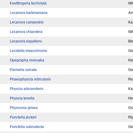
Kuettlingeria teicholyta
Wit
Lecanora barkmaniana
Am
Lecanora campestris
Ka
Lecanora chlarotera
Wit
Lecanora expallens
Bl
Lecidella elaeochroma
Ge
Opegrapha niveoatra
Kl
Parmelia sulcata
Ge
Phaeophyscia orbicularis
Ro
Physcia adscendens
Ka
Physcia tenella
He
Physconia grisea
Gr
Punctelia jeckeri
Ri
Punctelia subrudecta
Ge