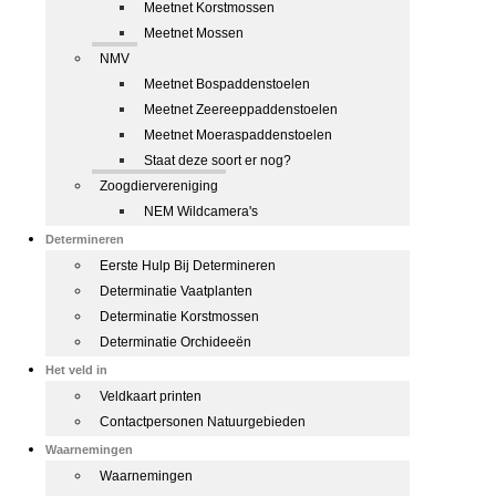
Meetnet Korstmossen
Meetnet Mossen
NMV
Meetnet Bospaddenstoelen
Meetnet Zeereeppaddenstoelen
Meetnet Moeraspaddenstoelen
Staat deze soort er nog?
Zoogdiervereniging
NEM Wildcamera's
Determineren
Eerste Hulp Bij Determineren
Determinatie Vaatplanten
Determinatie Korstmossen
Determinatie Orchideeën
Het veld in
Veldkaart printen
Contactpersonen Natuurgebieden
Waarnemingen
Waarnemingen