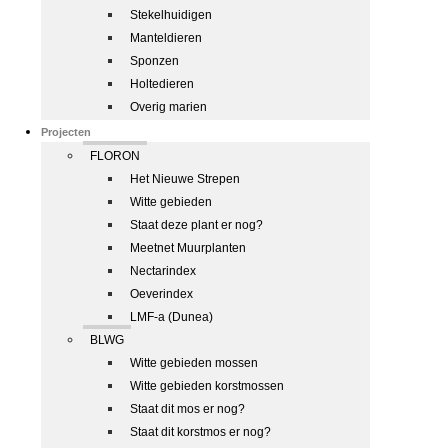
Stekelhuidigen
Manteldieren
Sponzen
Holtedieren
Overig marien
Projecten
FLORON
Het Nieuwe Strepen
Witte gebieden
Staat deze plant er nog?
Meetnet Muurplanten
Nectarindex
Oeverindex
LMF-a (Dunea)
BLWG
Witte gebieden mossen
Witte gebieden korstmossen
Staat dit mos er nog?
Staat dit korstmos er nog?