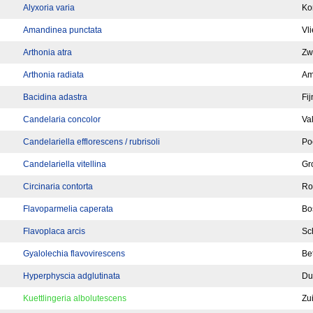
Alyxoria varia
Kor
Amandinea punctata
Vl
Arthonia atra
Zw
Arthonia radiata
Am
Bacidina adastra
Fi
Candelaria concolor
Va
Candelariella efflorescens / rubrisoli
Po
Candelariella vitellina
Gr
Circinaria contorta
Ro
Flavoparmelia caperata
Bo
Flavoplaca arcis
Sc
Gyalolechia flavovirescens
Be
Hyperphyscia adglutinata
Du
Kuettlingeria albolutescens
Zui