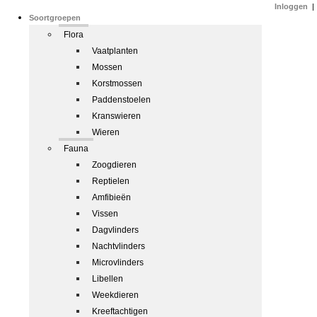
Inloggen
|
Soortgroepen
Flora
Vaatplanten
Mossen
Korstmossen
Paddenstoelen
Kranswieren
Wieren
Fauna
Zoogdieren
Reptielen
Amfibieën
Vissen
Dagvlinders
Nachtvlinders
Microvlinders
Libellen
Weekdieren
Kreeftachtigen