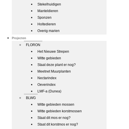
Stekelhuidigen
Manteldieren
Sponzen
Holtedieren
Overig marien
Projecten
FLORON
Het Nieuwe Strepen
Witte gebieden
Staat deze plant er nog?
Meetnet Muurplanten
Nectarindex
Oeverindex
LMF-a (Dunea)
BLWG
Witte gebieden mossen
Witte gebieden korstmossen
Staat dit mos er nog?
Staat dit korstmos er nog?