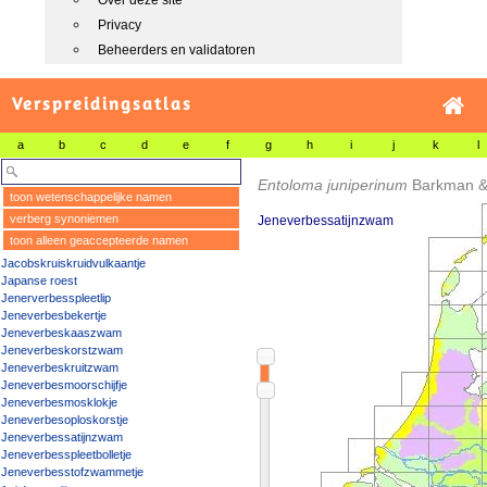
Over deze site
Privacy
Beheerders en validatoren
Verspreidingsatlas
a
b
c
d
e
f
g
h
i
j
k
l
Entoloma juniperinum
Barkman &
toon wetenschappelijke namen
verberg synoniemen
Jeneverbessatijnzwam
toon alleen geaccepteerde namen
Jacobskruiskruidvulkaantje
Japanse roest
Jenerverbesspleetlip
Jeneverbesbekertje
Jeneverbeskaaszwam
Jeneverbeskorstzwam
Jeneverbeskruitzwam
Jeneverbesmoorschijfje
Jeneverbesmosklokje
Jeneverbesoploskorstje
Jeneverbessatijnzwam
Jeneverbesspleetbolletje
Jeneverbesstofzwammetje