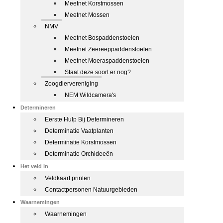
Meetnet Korstmossen
Meetnet Mossen
NMV
Meetnet Bospaddenstoelen
Meetnet Zeereeppaddenstoelen
Meetnet Moeraspaddenstoelen
Staat deze soort er nog?
Zoogdiervereniging
NEM Wildcamera's
Determineren
Eerste Hulp Bij Determineren
Determinatie Vaatplanten
Determinatie Korstmossen
Determinatie Orchideeën
Het veld in
Veldkaart printen
Contactpersonen Natuurgebieden
Waarnemingen
Waarnemingen