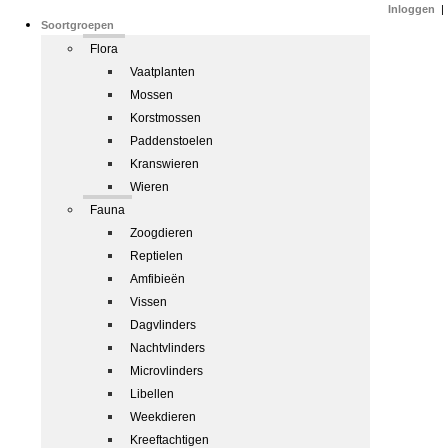
Inloggen
|
Soortgroepen
Flora
Vaatplanten
Mossen
Korstmossen
Paddenstoelen
Kranswieren
Wieren
Fauna
Zoogdieren
Reptielen
Amfibieën
Vissen
Dagvlinders
Nachtvlinders
Microvlinders
Libellen
Weekdieren
Kreeftachtigen