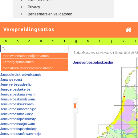
Over deze site
Privacy
Beheerders en validatoren
Verspreidingsatlas
a
b
c
d
e
f
g
h
i
j
k
l
Tubulicrinis sororius
(Bourdot & G
toon wetenschappelijke namen
verberg synoniemen
Jeneverbesoploskorstje
toon alleen geaccepteerde namen
Jacobskruiskruidvulkaantje
Japanse roest
Jenerverbesspleetlip
Jeneverbesbekertje
Jeneverbeskaaszwam
Jeneverbeskorstzwam
Jeneverbeskruitzwam
Jeneverbesmoorschijfje
Jeneverbesmosklokje
Jeneverbesoploskorstje
Jeneverbessatijnzwam
Jeneverbesspleetbolletje
Jeneverbesstofzwammetje