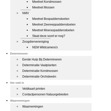
Meetnet Korstmossen
Meetnet Mossen
NMV
Meetnet Bospaddenstoelen
Meetnet Zeereeppaddenstoelen
Meetnet Moeraspaddenstoelen
Staat deze soort er nog?
Zoogdiervereniging
NEM Wildcamera's
Determineren
Eerste Hulp Bij Determineren
Determinatie Vaatplanten
Determinatie Korstmossen
Determinatie Orchideeën
Het veld in
Veldkaart printen
Contactpersonen Natuurgebieden
Waarnemingen
Waarnemingen