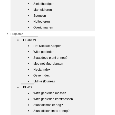
Stekelhuidigen
Manteldieren
Sponzen
Holtedieren
Overig marien
Projecten
FLORON
Het Nieuwe Strepen
Witte gebieden
Staat deze plant er nog?
Meetnet Muurplanten
Nectarindex
Oeverindex
LMF-a (Dunea)
BLWG
Witte gebieden mossen
Witte gebieden korstmossen
Staat dit mos er nog?
Staat dit korstmos er nog?