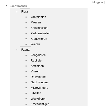
Inloggen
|
Soortgroepen
Flora
Vaatplanten
Mossen
Korstmossen
Paddenstoelen
Kranswieren
Wieren
Fauna
Zoogdieren
Reptielen
Amfibieën
Vissen
Dagvlinders
Nachtvlinders
Microvlinders
Libellen
Weekdieren
Kreeftachtigen