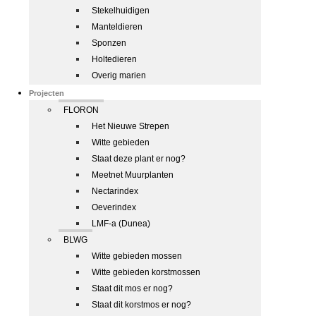
Stekelhuidigen
Manteldieren
Sponzen
Holtedieren
Overig marien
Projecten
FLORON
Het Nieuwe Strepen
Witte gebieden
Staat deze plant er nog?
Meetnet Muurplanten
Nectarindex
Oeverindex
LMF-a (Dunea)
BLWG
Witte gebieden mossen
Witte gebieden korstmossen
Staat dit mos er nog?
Staat dit korstmos er nog?