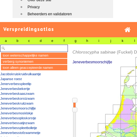
Over deze site
Privacy
Beheerders en validatoren
Verspreidingsatlas
a
b
c
d
e
f
g
h
i
j
k
l
Chloroscypha sabinae
(Fuckel) 
toon wetenschappelijke namen
verberg synoniemen
Jeneverbesmoorschijfje
toon alleen geaccepteerde namen
Jacobskruiskruidvulkaantje
Japanse roest
Jenerverbesspleetlip
Jeneverbesbekertje
Jeneverbeskaaszwam
Jeneverbeskorstzwam
Jeneverbeskruitzwam
Jeneverbesmoorschijfje
Jeneverbesmosklokje
Jeneverbesoploskorstje
Jeneverbessatijnzwam
Jeneverbesspleetbolletje
Jeneverbesstofzwammetje