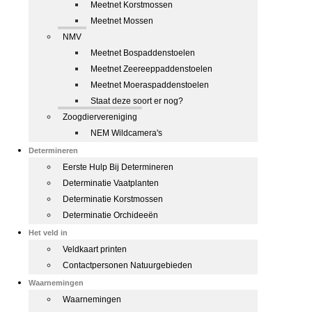
Meetnet Korstmossen
Meetnet Mossen
NMV
Meetnet Bospaddenstoelen
Meetnet Zeereeppaddenstoelen
Meetnet Moeraspaddenstoelen
Staat deze soort er nog?
Zoogdiervereniging
NEM Wildcamera's
Determineren
Eerste Hulp Bij Determineren
Determinatie Vaatplanten
Determinatie Korstmossen
Determinatie Orchideeën
Het veld in
Veldkaart printen
Contactpersonen Natuurgebieden
Waarnemingen
Waarnemingen