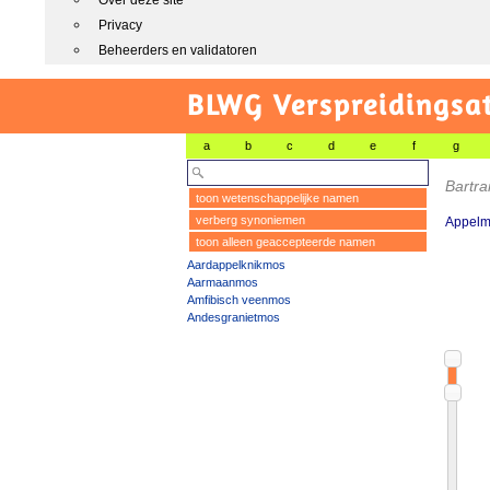
Over deze site
Privacy
Beheerders en validatoren
BLWG Verspreidingsa
a
b
c
d
e
f
g
Bartr
toon wetenschappelijke namen
verberg synoniemen
Appelm
toon alleen geaccepteerde namen
Aardappelknikmos
Aarmaanmos
Amfibisch veenmos
Andesgranietmos