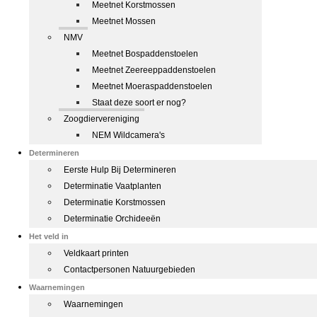
Meetnet Korstmossen
Meetnet Mossen
NMV
Meetnet Bospaddenstoelen
Meetnet Zeereeppaddenstoelen
Meetnet Moeraspaddenstoelen
Staat deze soort er nog?
Zoogdiervereniging
NEM Wildcamera's
Determineren
Eerste Hulp Bij Determineren
Determinatie Vaatplanten
Determinatie Korstmossen
Determinatie Orchideeën
Het veld in
Veldkaart printen
Contactpersonen Natuurgebieden
Waarnemingen
Waarnemingen