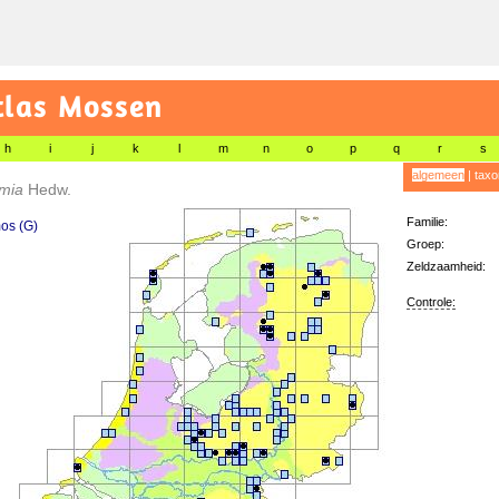
tlas Mossen
h
i
j
k
l
m
n
o
p
q
r
s
algemeen
|
taxo
amia
Hedw.
Familie:
os (G)
Groep:
Zeldzaamheid:
Controle: