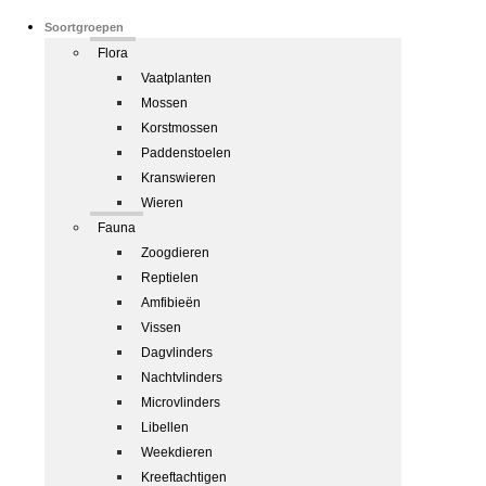
Soortgroepen
Flora
Vaatplanten
Mossen
Korstmossen
Paddenstoelen
Kranswieren
Wieren
Fauna
Zoogdieren
Reptielen
Amfibieën
Vissen
Dagvlinders
Nachtvlinders
Microvlinders
Libellen
Weekdieren
Kreeftachtigen