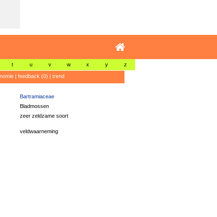
t
u
v
w
x
y
z
nomie
|
feedback (0)
|
trend
Bartramiaceae
Bladmossen
zeer zeldzame soort
veldwaarneming