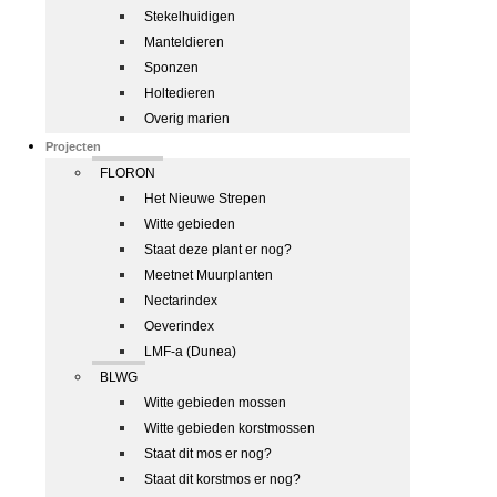
Stekelhuidigen
Manteldieren
Sponzen
Holtedieren
Overig marien
Projecten
FLORON
Het Nieuwe Strepen
Witte gebieden
Staat deze plant er nog?
Meetnet Muurplanten
Nectarindex
Oeverindex
LMF-a (Dunea)
BLWG
Witte gebieden mossen
Witte gebieden korstmossen
Staat dit mos er nog?
Staat dit korstmos er nog?