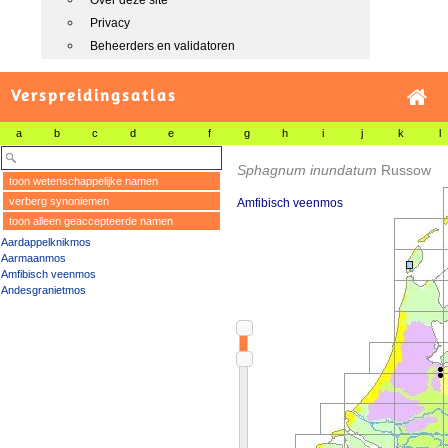
Over deze site
Privacy
Beheerders en validatoren
Verspreidingsatlas
a
b
c
d
e
f
g
h
i
j
k
l
Sphagnum inundatum
Russow
toon wetenschappelijke namen
verberg synoniemen
Amfibisch veenmos
toon alleen geaccepteerde namen
Aardappelknikmos
Aarmaanmos
Amfibisch veenmos
Andesgranietmos