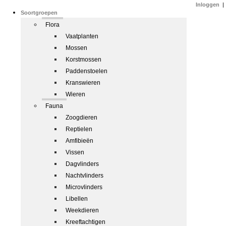
Inloggen
|
Soortgroepen
Flora
Vaatplanten
Mossen
Korstmossen
Paddenstoelen
Kranswieren
Wieren
Fauna
Zoogdieren
Reptielen
Amfibieën
Vissen
Dagvlinders
Nachtvlinders
Microvlinders
Libellen
Weekdieren
Kreeftachtigen