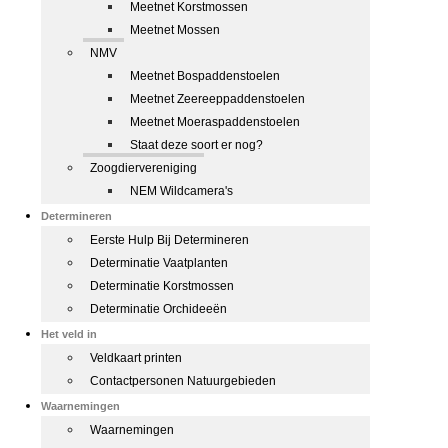
Meetnet Korstmossen
Meetnet Mossen
NMV
Meetnet Bospaddenstoelen
Meetnet Zeereeppaddenstoelen
Meetnet Moeraspaddenstoelen
Staat deze soort er nog?
Zoogdiervereniging
NEM Wildcamera's
Determineren
Eerste Hulp Bij Determineren
Determinatie Vaatplanten
Determinatie Korstmossen
Determinatie Orchideeën
Het veld in
Veldkaart printen
Contactpersonen Natuurgebieden
Waarnemingen
Waarnemingen