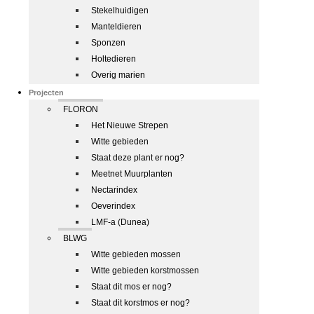
Stekelhuidigen
Manteldieren
Sponzen
Holtedieren
Overig marien
Projecten
FLORON
Het Nieuwe Strepen
Witte gebieden
Staat deze plant er nog?
Meetnet Muurplanten
Nectarindex
Oeverindex
LMF-a (Dunea)
BLWG
Witte gebieden mossen
Witte gebieden korstmossen
Staat dit mos er nog?
Staat dit korstmos er nog?