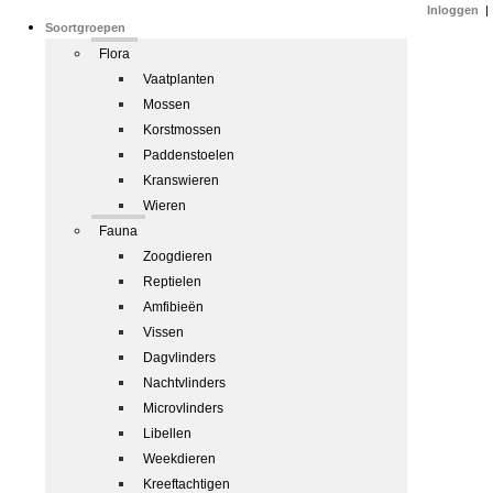
Inloggen
|
Soortgroepen
Flora
Vaatplanten
Mossen
Korstmossen
Paddenstoelen
Kranswieren
Wieren
Fauna
Zoogdieren
Reptielen
Amfibieën
Vissen
Dagvlinders
Nachtvlinders
Microvlinders
Libellen
Weekdieren
Kreeftachtigen