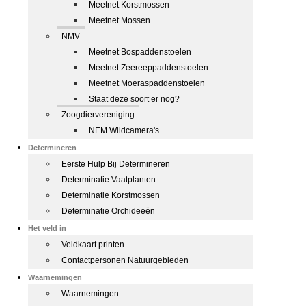
Meetnet Korstmossen
Meetnet Mossen
NMV
Meetnet Bospaddenstoelen
Meetnet Zeereeppaddenstoelen
Meetnet Moeraspaddenstoelen
Staat deze soort er nog?
Zoogdiervereniging
NEM Wildcamera's
Determineren
Eerste Hulp Bij Determineren
Determinatie Vaatplanten
Determinatie Korstmossen
Determinatie Orchideeën
Het veld in
Veldkaart printen
Contactpersonen Natuurgebieden
Waarnemingen
Waarnemingen