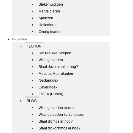
Stekelhuidigen
Manteldieren
Sponzen
Holtedieren
Overig marien
Projecten
FLORON
Het Nieuwe Strepen
Witte gebieden
Staat deze plant er nog?
Meetnet Muurplanten
Nectarindex
Oeverindex
LMF-a (Dunea)
BLWG
Witte gebieden mossen
Witte gebieden korstmossen
Staat dit mos er nog?
Staat dit korstmos er nog?