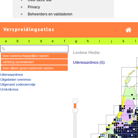
Over deze site
Privacy
Beheerders en validatoren
Verspreidingsatlas
a
b
c
d
e
f
g
h
i
j
k
l
Leskea
Hedw.
toon wetenschappelijke namen
verberg synoniemen
Uiterwaardmos (G)
toon alleen geaccepteerde namen
Uiterwaardmos
Uitgebeten veenmos
Uitgerand zodesterretje
Urnknikmos