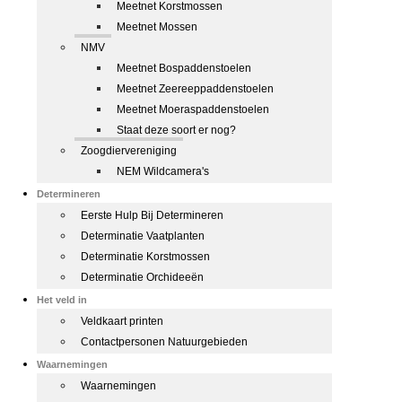
Meetnet Korstmossen
Meetnet Mossen
NMV
Meetnet Bospaddenstoelen
Meetnet Zeereeppaddenstoelen
Meetnet Moeraspaddenstoelen
Staat deze soort er nog?
Zoogdiervereniging
NEM Wildcamera's
Determineren
Eerste Hulp Bij Determineren
Determinatie Vaatplanten
Determinatie Korstmossen
Determinatie Orchideeën
Het veld in
Veldkaart printen
Contactpersonen Natuurgebieden
Waarnemingen
Waarnemingen