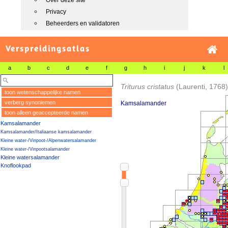
Over deze site
Privacy
Beheerders en validatoren
Verspreidingsatlas
a
b
c
d
e
f
g
h
i
j
k
l
Triturus cristatus
(Laurenti, 1768)
toon wetenschappelijke namen
verberg synoniemen
Kamsalamander
toon alleen geaccepteerde namen
Kamsalamander
Kamsalamander/Italiaanse kamsalamander
Kleine water-/Vinpoot-/Alpenwatersalamander
Kleine water-/Vinpootsalamander
Kleine watersalamander
Knoflookpad