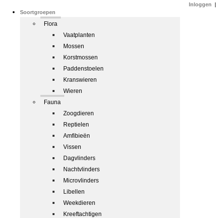
Inloggen
|
Soortgroepen
Flora
Vaatplanten
Mossen
Korstmossen
Paddenstoelen
Kranswieren
Wieren
Fauna
Zoogdieren
Reptielen
Amfibieën
Vissen
Dagvlinders
Nachtvlinders
Microvlinders
Libellen
Weekdieren
Kreeftachtigen