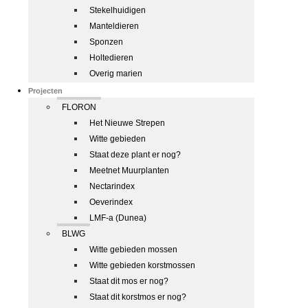
Stekelhuidigen
Manteldieren
Sponzen
Holtedieren
Overig marien
Projecten
FLORON
Het Nieuwe Strepen
Witte gebieden
Staat deze plant er nog?
Meetnet Muurplanten
Nectarindex
Oeverindex
LMF-a (Dunea)
BLWG
Witte gebieden mossen
Witte gebieden korstmossen
Staat dit mos er nog?
Staat dit korstmos er nog?