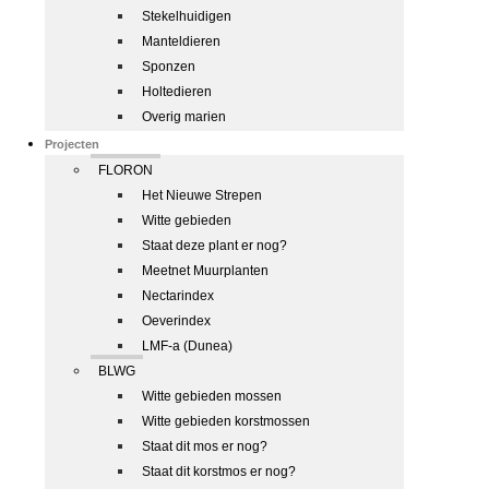
Stekelhuidigen
Manteldieren
Sponzen
Holtedieren
Overig marien
Projecten
FLORON
Het Nieuwe Strepen
Witte gebieden
Staat deze plant er nog?
Meetnet Muurplanten
Nectarindex
Oeverindex
LMF-a (Dunea)
BLWG
Witte gebieden mossen
Witte gebieden korstmossen
Staat dit mos er nog?
Staat dit korstmos er nog?