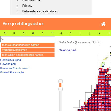
Over deze site
Privacy
Beheerders en validatoren
Verspreidingsatlas
a
b
c
d
e
f
g
h
i
j
k
l
Bufo bufo
(Linnaeus, 1758)
toon wetenschappelijke namen
verberg synoniemen
Gewone pad
toon alleen geaccepteerde namen
Geelbuikvuurpad
Gewone pad
Gewone pad/Rugstreeppad
Groene kikker-complex