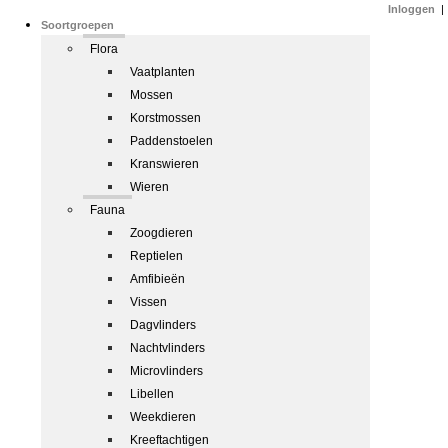
Inloggen
|
Soortgroepen
Flora
Vaatplanten
Mossen
Korstmossen
Paddenstoelen
Kranswieren
Wieren
Fauna
Zoogdieren
Reptielen
Amfibieën
Vissen
Dagvlinders
Nachtvlinders
Microvlinders
Libellen
Weekdieren
Kreeftachtigen