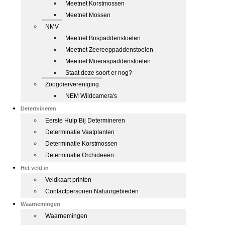
Meetnet Korstmossen
Meetnet Mossen
NMV
Meetnet Bospaddenstoelen
Meetnet Zeereeppaddenstoelen
Meetnet Moeraspaddenstoelen
Staat deze soort er nog?
Zoogdiervereniging
NEM Wildcamera's
Determineren
Eerste Hulp Bij Determineren
Determinatie Vaatplanten
Determinatie Korstmossen
Determinatie Orchideeën
Het veld in
Veldkaart printen
Contactpersonen Natuurgebieden
Waarnemingen
Waarnemingen