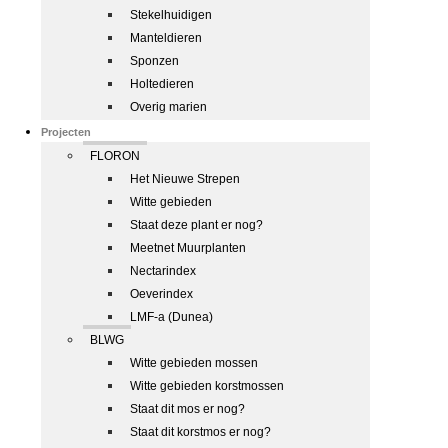
Stekelhuidigen
Manteldieren
Sponzen
Holtedieren
Overig marien
Projecten
FLORON
Het Nieuwe Strepen
Witte gebieden
Staat deze plant er nog?
Meetnet Muurplanten
Nectarindex
Oeverindex
LMF-a (Dunea)
BLWG
Witte gebieden mossen
Witte gebieden korstmossen
Staat dit mos er nog?
Staat dit korstmos er nog?