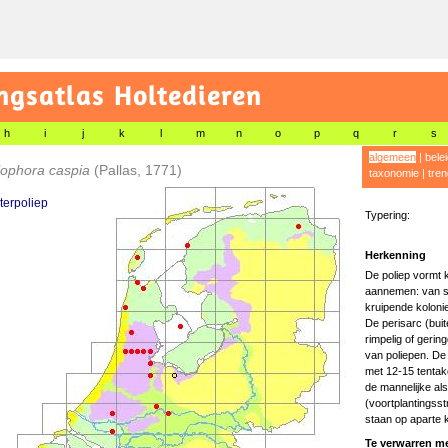
gsatlas Holtedieren
h
i
j
k
l
m
n
o
p
q
r
s
algemeen
|
bele
lophora caspia
(Pallas, 1771)
taxonomie
|
tren
terpoliep
Typering:
Herkenning
De poliep vormt 
aannemen: van st
kruipende koloni
De perisarc (buit
rimpelig of gerin
van poliepen. De 
met 12-15 tentake
de mannelijke al
(voortplantingsst
staan op aparte k
Te verwarren me