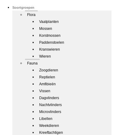
Soortgroepen
Flora
Vaatplanten
Mossen
Korstmossen
Paddenstoelen
Kranswieren
Wieren
Fauna
Zoogdieren
Reptielen
Amfibieën
Vissen
Dagvlinders
Nachtvlinders
Microvlinders
Libellen
Weekdieren
Kreeftachtigen