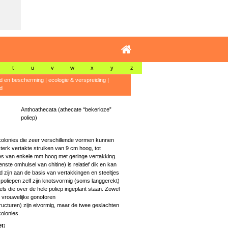
t
u
v
w
x
y
z
id en bescherming
|
ecologie & verspreiding
|
d
Anthoathecata (athecate “bekerloze”
poliep)
kolonies die zeer verschillende vormen kunnen
erk vertakte struiken van 9 cm hoog, tot
es van enkele mm hoog met geringe vertakking.
enste omhulsel van chitine) is relatief dik en kan
gd zijn aan de basis van vertakkingen en steeltjes
poliepen zelf zijn knotsvormig (soms langgerekt)
ls die over de hele poliep ingeplant staan. Zowel
s vrouwelijke gonoforen
ructuren) zijn eivormig, maar de twee geslachten
olonies.
t: