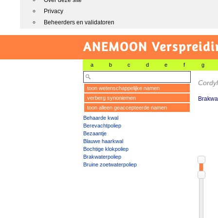
Over deze site
Privacy
Beheerders en validatoren
ANEMOON Verspreidin
a
b
c
d
e
f
g
Cordy
toon wetenschappelijke namen
verberg synoniemen
Brakwa
toon alleen geaccepteerde namen
Behaarde kwal
Berevachtpoliep
Bezaantje
Blauwe haarkwal
Bochtige klokpoliep
Brakwaterpoliep
Bruine zoetwaterpoliep