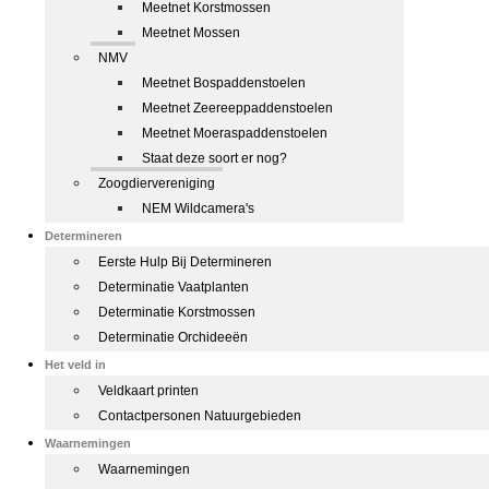
Meetnet Korstmossen
Meetnet Mossen
NMV
Meetnet Bospaddenstoelen
Meetnet Zeereeppaddenstoelen
Meetnet Moeraspaddenstoelen
Staat deze soort er nog?
Zoogdiervereniging
NEM Wildcamera's
Determineren
Eerste Hulp Bij Determineren
Determinatie Vaatplanten
Determinatie Korstmossen
Determinatie Orchideeën
Het veld in
Veldkaart printen
Contactpersonen Natuurgebieden
Waarnemingen
Waarnemingen