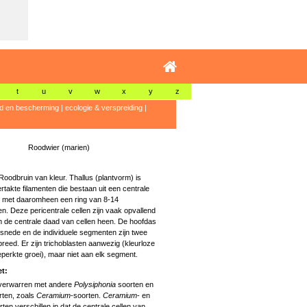
t
u
v
w
x
y
z
id en bescherming
|
ecologie & verspreiding
|
Roodwier (marien)
oodbruin van kleur. Thallus (plantvorm) is
takte filamenten die bestaan uit een centrale
, met daaromheen een ring van 8-14
len. Deze pericentrale cellen zijn vaak opvallend
m de centrale daad van cellen heen. De hoofdas
rsnede en de individuele segmenten zijn twee
breed. Er zijn trichoblasten aanwezig (kleurloze
perkte groei), maar niet aan elk segment.
t:
 verwarren met andere
Polysiphonia
soorten en
rten, zoals
Ceramium
-soorten.
Ceramium
- en
rten verschillen in dat de centrale cellen van