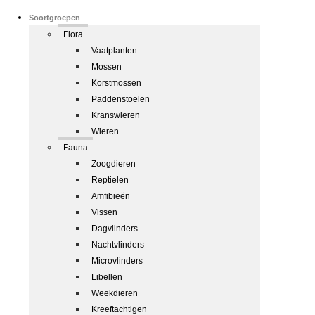
Soortgroepen
Flora
Vaatplanten
Mossen
Korstmossen
Paddenstoelen
Kranswieren
Wieren
Fauna
Zoogdieren
Reptielen
Amfibieën
Vissen
Dagvlinders
Nachtvlinders
Microvlinders
Libellen
Weekdieren
Kreeftachtigen