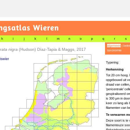
gsatlas Wieren
h
i
j
k
l
m
n
o
p
q
r
s
algemeen
|
bele
rata nigra
(Hudson) Díaz-Tapia & Maggs, 2017
taxonomie
iswier
Typering:
Herkenning
Tot 20 cm hoog. R
opgebouwd uit ver
draad van cellen
‘pericentrale’ cel
gespiraliseerd o
is 300 µm in doo
keer zo lang als 
filamenten van be
Te verwarren me
Deze soort is te
filamenteuze soo
Polysiphonia
-soo