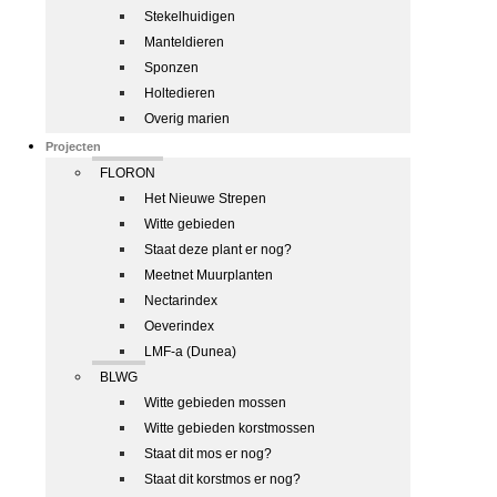
Stekelhuidigen
Manteldieren
Sponzen
Holtedieren
Overig marien
Projecten
FLORON
Het Nieuwe Strepen
Witte gebieden
Staat deze plant er nog?
Meetnet Muurplanten
Nectarindex
Oeverindex
LMF-a (Dunea)
BLWG
Witte gebieden mossen
Witte gebieden korstmossen
Staat dit mos er nog?
Staat dit korstmos er nog?