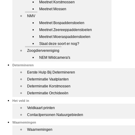
Meetnet Korstmossen
Meetnet Mossen
NMV
Meetnet Bospaddenstoelen
Meetnet Zeereeppaddenstoelen
Meetnet Moeraspaddenstoelen
Staat deze soort er nog?
Zoogdiervereniging
NEM Wildcamera's
Determineren
Eerste Hulp Bij Determineren
Determinatie Vaatplanten
Determinatie Korstmossen
Determinatie Orchideeën
Het veld in
Veldkaart printen
Contactpersonen Natuurgebieden
Waarnemingen
Waarnemingen