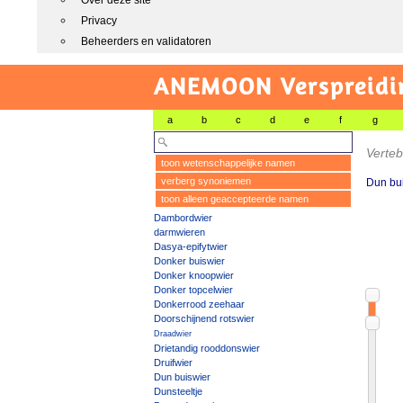
Over deze site
Privacy
Beheerders en validatoren
ANEMOON Verspreidin
a
b
c
d
e
f
g
Verteb
toon wetenschappelijke namen
verberg synoniemen
Dun bu
toon alleen geaccepteerde namen
Dambordwier
darmwieren
Dasya-epifytwier
Donker buiswier
Donker knoopwier
Donker topcelwier
Donkerrood zeehaar
Doorschijnend rotswier
Draadwier
Drietandig rooddonswier
Druifwier
Dun buiswier
Dunsteeltje