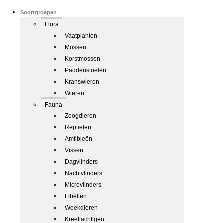
Soortgroepen
Flora
Vaatplanten
Mossen
Korstmossen
Paddenstoelen
Kranswieren
Wieren
Fauna
Zoogdieren
Reptielen
Amfibieën
Vissen
Dagvlinders
Nachtvlinders
Microvlinders
Libellen
Weekdieren
Kreeftachtigen