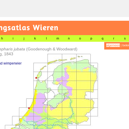
gsatlas Wieren
h
i
j
k
l
m
n
o
p
q
r
s
algemeen
|
bele
lepharis jubata
(Goodenough & Woodward)
g, 1843
d wimperwier