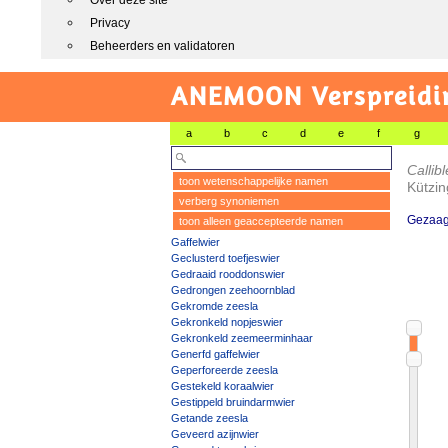
Over deze site
Privacy
Beheerders en validatoren
ANEMOON Verspreidin
a
b
c
d
e
f
g
Callib
toon wetenschappelijke namen
Kützin
verberg synoniemen
Gezaag
toon alleen geaccepteerde namen
Gaffelwier
Geclusterd toefjeswier
Gedraaid rooddonswier
Gedrongen zeehoornblad
Gekromde zeesla
Gekronkeld nopjeswier
Gekronkeld zeemeerminhaar
Generfd gaffelwier
Geperforeerde zeesla
Gestekeld koraalwier
Gestippeld bruindarmwier
Getande zeesla
Geveerd azijnwier