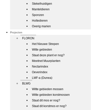
Stekelhuidigen
Manteldieren
Sponzen
Holtedieren
Overig marien
Projecten
FLORON
Het Nieuwe Strepen
Witte gebieden
Staat deze plant er nog?
Meetnet Muurplanten
Nectarindex
Oeverindex
LMF-a (Dunea)
BLWG
Witte gebieden mossen
Witte gebieden korstmossen
Staat dit mos er nog?
Staat dit korstmos er nog?