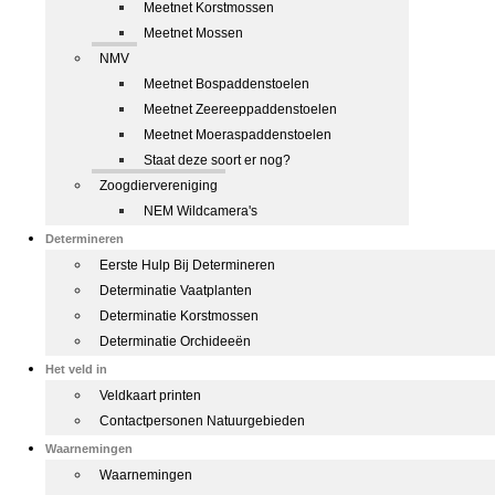
Meetnet Korstmossen
Meetnet Mossen
NMV
Meetnet Bospaddenstoelen
Meetnet Zeereeppaddenstoelen
Meetnet Moeraspaddenstoelen
Staat deze soort er nog?
Zoogdiervereniging
NEM Wildcamera's
Determineren
Eerste Hulp Bij Determineren
Determinatie Vaatplanten
Determinatie Korstmossen
Determinatie Orchideeën
Het veld in
Veldkaart printen
Contactpersonen Natuurgebieden
Waarnemingen
Waarnemingen