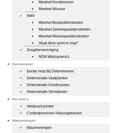
Meetnet Korstmossen
Meetnet Mossen
NMV
Meetnet Bospaddenstoelen
Meetnet Zeereeppaddenstoelen
Meetnet Moeraspaddenstoelen
Staat deze soort er nog?
Zoogdiervereniging
NEM Wildcamera's
Determineren
Eerste Hulp Bij Determineren
Determinatie Vaatplanten
Determinatie Korstmossen
Determinatie Orchideeën
Het veld in
Veldkaart printen
Contactpersonen Natuurgebieden
Waarnemingen
Waarnemingen