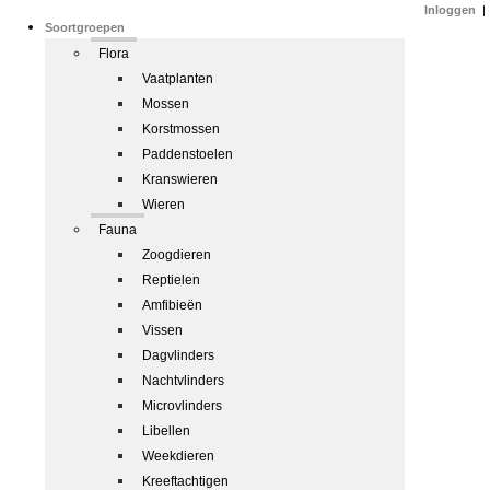
Inloggen
|
Soortgroepen
Flora
Vaatplanten
Mossen
Korstmossen
Paddenstoelen
Kranswieren
Wieren
Fauna
Zoogdieren
Reptielen
Amfibieën
Vissen
Dagvlinders
Nachtvlinders
Microvlinders
Libellen
Weekdieren
Kreeftachtigen