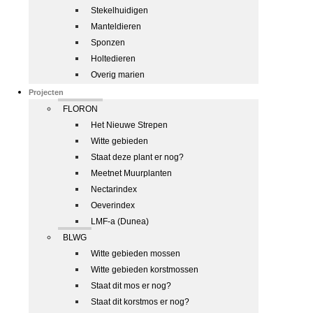
Stekelhuidigen
Manteldieren
Sponzen
Holtedieren
Overig marien
Projecten
FLORON
Het Nieuwe Strepen
Witte gebieden
Staat deze plant er nog?
Meetnet Muurplanten
Nectarindex
Oeverindex
LMF-a (Dunea)
BLWG
Witte gebieden mossen
Witte gebieden korstmossen
Staat dit mos er nog?
Staat dit korstmos er nog?