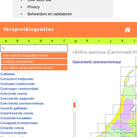
Over deze site
Privacy
Beheerders en validatoren
Verspreidingsatlas
a
b
c
d
e
f
g
h
i
j
k
l
Ulothrix speciosa
(Carmichael) K
toon wetenschappelijke namen
verberg synoniemen
Gekronkeld zeemeerminhaar
toon alleen geaccepteerde namen
Gaffelwier
Geclusterd toefjeswier
Gedraaid rooddonswier
Gedrongen zeehoornblad
Gekromde zeesla
Gekronkeld nopjeswier
Gekronkeld zeemeerminhaar
Generfd gaffelwier
Geperforeerde zeesla
Gestekeld koraalwier
Gestippeld bruindarmwier
Getande zeesla
Geveerd azijnwier