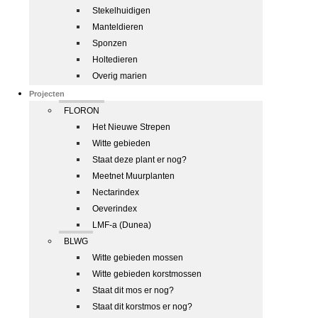
Stekelhuidigen
Manteldieren
Sponzen
Holtedieren
Overig marien
Projecten
FLORON
Het Nieuwe Strepen
Witte gebieden
Staat deze plant er nog?
Meetnet Muurplanten
Nectarindex
Oeverindex
LMF-a (Dunea)
BLWG
Witte gebieden mossen
Witte gebieden korstmossen
Staat dit mos er nog?
Staat dit korstmos er nog?