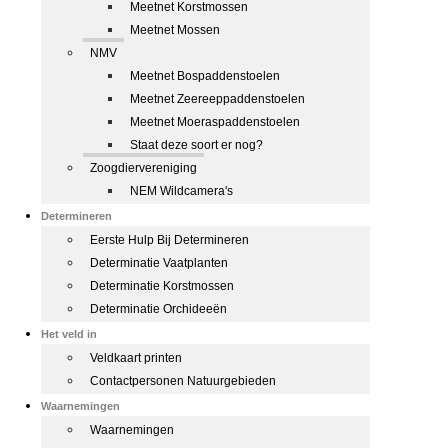
Meetnet Korstmossen
Meetnet Mossen
NMV
Meetnet Bospaddenstoelen
Meetnet Zeereeppaddenstoelen
Meetnet Moeraspaddenstoelen
Staat deze soort er nog?
Zoogdiervereniging
NEM Wildcamera's
Determineren
Eerste Hulp Bij Determineren
Determinatie Vaatplanten
Determinatie Korstmossen
Determinatie Orchideeën
Het veld in
Veldkaart printen
Contactpersonen Natuurgebieden
Waarnemingen
Waarnemingen