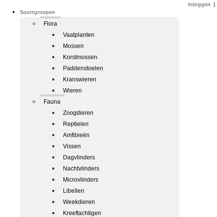
Inloggen
|
Soortgroepen
Flora
Vaatplanten
Mossen
Korstmossen
Paddenstoelen
Kranswieren
Wieren
Fauna
Zoogdieren
Reptielen
Amfibieën
Vissen
Dagvlinders
Nachtvlinders
Microvlinders
Libellen
Weekdieren
Kreeftachtigen