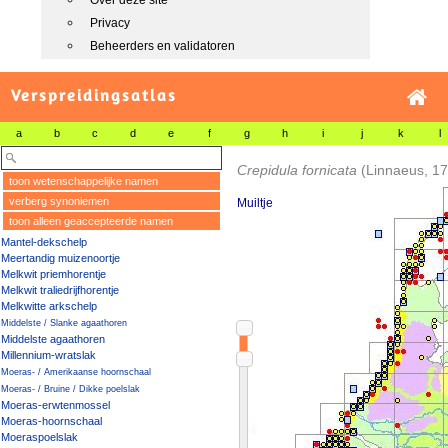
Over deze site
Privacy
Beheerders en validatoren
Verspreidingsatlas
a
b
c
d
e
f
g
h
i
j
k
l
Crepidula fornicata
(Linnaeus, 1
toon wetenschappelijke namen
verberg synoniemen
Muiltje
toon alleen geaccepteerde namen
Mantel-dekschelp
Meertandig muizenoortje
Melkwit priemhorentje
Melkwit traliedrijfhorentje
Melkwitte arkschelp
Middelste / Slanke agaathoren
Middelste agaathoren
Millennium-wratslak
Moeras- / Amerikaanse hoornschaal
Moeras- / Bruine / Dikke poelslak
Moeras-erwtenmossel
Moeras-hoornschaal
Moeraspoelslak