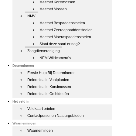
Meetnet Korstmossen
Meetnet Mossen
NMV
Meetnet Bospaddenstoelen
Meetnet Zeereeppaddenstoelen
Meetnet Moeraspaddenstoelen
Staat deze soort er nog?
Zoogdiervereniging
NEM Wildcamera's
Determineren
Eerste Hulp Bij Determineren
Determinatie Vaatplanten
Determinatie Korstmossen
Determinatie Orchideeën
Het veld in
Veldkaart printen
Contactpersonen Natuurgebieden
Waarnemingen
Waarnemingen