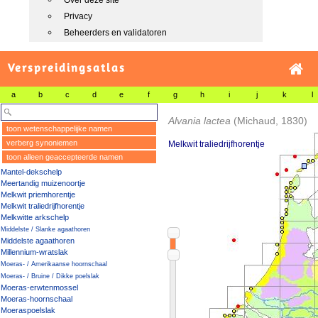
Over deze site
Privacy
Beheerders en validatoren
Verspreidingsatlas
a
b
c
d
e
f
g
h
i
j
k
l
Alvania lactea
(Michaud, 1830)
toon wetenschappelijke namen
verberg synoniemen
Melkwit traliedrijfhorentje
toon alleen geaccepteerde namen
Mantel-dekschelp
Meertandig muizenoortje
Melkwit priemhorentje
Melkwit traliedrijfhorentje
Melkwitte arkschelp
Middelste / Slanke agaathoren
Middelste agaathoren
Millennium-wratslak
Moeras- / Amerikaanse hoornschaal
Moeras- / Bruine / Dikke poelslak
Moeras-erwtenmossel
Moeras-hoornschaal
Moeraspoelslak