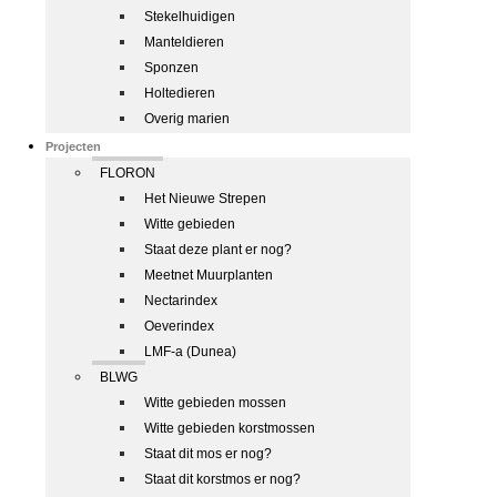
Stekelhuidigen
Manteldieren
Sponzen
Holtedieren
Overig marien
Projecten
FLORON
Het Nieuwe Strepen
Witte gebieden
Staat deze plant er nog?
Meetnet Muurplanten
Nectarindex
Oeverindex
LMF-a (Dunea)
BLWG
Witte gebieden mossen
Witte gebieden korstmossen
Staat dit mos er nog?
Staat dit korstmos er nog?