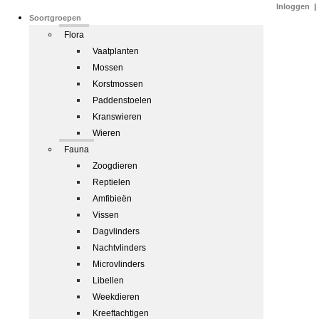
Inloggen
|
Soortgroepen
Flora
Vaatplanten
Mossen
Korstmossen
Paddenstoelen
Kranswieren
Wieren
Fauna
Zoogdieren
Reptielen
Amfibieën
Vissen
Dagvlinders
Nachtvlinders
Microvlinders
Libellen
Weekdieren
Kreeftachtigen