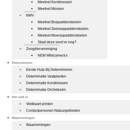
Meetnet Korstmossen
Meetnet Mossen
NMV
Meetnet Bospaddenstoelen
Meetnet Zeereeppaddenstoelen
Meetnet Moeraspaddenstoelen
Staat deze soort er nog?
Zoogdiervereniging
NEM Wildcamera's
Determineren
Eerste Hulp Bij Determineren
Determinatie Vaatplanten
Determinatie Korstmossen
Determinatie Orchideeën
Het veld in
Veldkaart printen
Contactpersonen Natuurgebieden
Waarnemingen
Waarnemingen