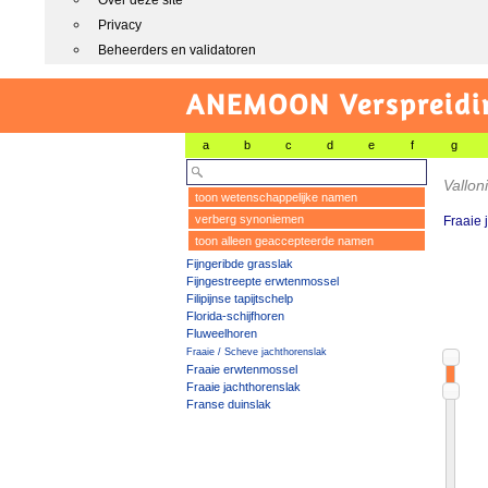
Over deze site
Privacy
Beheerders en validatoren
ANEMOON Verspreidin
a
b
c
d
e
f
g
Vallon
toon wetenschappelijke namen
verberg synoniemen
Fraaie 
toon alleen geaccepteerde namen
Fijngeribde grasslak
Fijngestreepte erwtenmossel
Filipijnse tapijtschelp
Florida-schijfhoren
Fluweelhoren
Fraaie / Scheve jachthorenslak
Fraaie erwtenmossel
Fraaie jachthorenslak
Franse duinslak