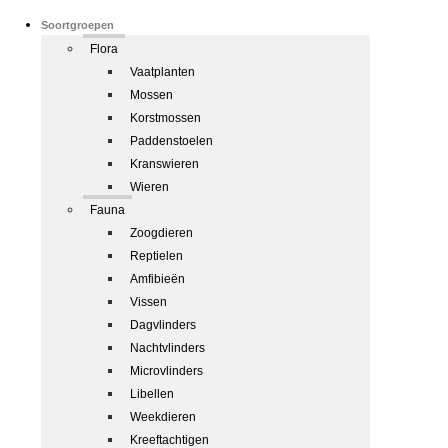
Soortgroepen
Flora
Vaatplanten
Mossen
Korstmossen
Paddenstoelen
Kranswieren
Wieren
Fauna
Zoogdieren
Reptielen
Amfibieën
Vissen
Dagvlinders
Nachtvlinders
Microvlinders
Libellen
Weekdieren
Kreeftachtigen