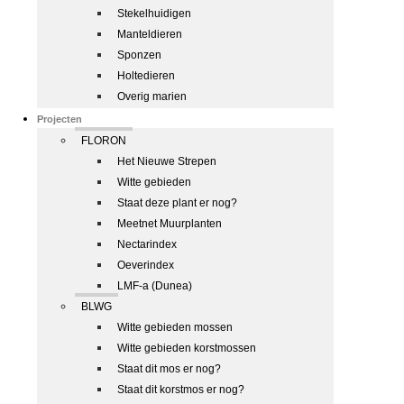
Stekelhuidigen
Manteldieren
Sponzen
Holtedieren
Overig marien
Projecten
FLORON
Het Nieuwe Strepen
Witte gebieden
Staat deze plant er nog?
Meetnet Muurplanten
Nectarindex
Oeverindex
LMF-a (Dunea)
BLWG
Witte gebieden mossen
Witte gebieden korstmossen
Staat dit mos er nog?
Staat dit korstmos er nog?