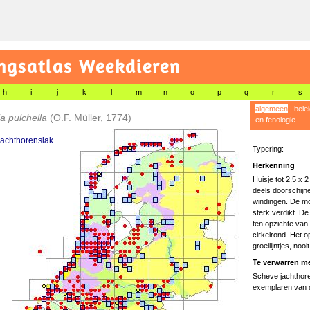
gsatlas Weekdieren
h
i
j
k
l
m
n
o
p
q
r
s
algemeen
|
bele
ia pulchella
(O.F. Müller, 1774)
en fenologie
jachthorenslak
Typering:
Herkenning
Huisje tot 2,5 x 
deels doorschijne
windingen. De mo
sterk verdikt. D
ten opzichte van 
cirkelrond. Het o
groeilijntjes, noo
Te verwarren me
Scheve jachthor
exemplaren van 