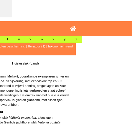
t
u
v
w
x
y
z
id en bescherming
|
literatuur (1)
|
taxonomie
|
trend
Huisjesslak (Land)
2 mm. Melkwit, vooral jonge exemplaren lichter en
nd. Schijfvormig, met een vlakke top en 2-3
ndrand is vrijwel continu, omgeslagen en zeer
e mondopening is iets verbreed en staat scheef
de windingen. De omtrek van het huisje is vrijwel
ppervlak is glad en glanzend, met alleen fijne
it dwarsribben.
t:
enslak
Vallonia excentrica
; afgesleten
de Geribde jachthorenslak
Vallonia costata
.