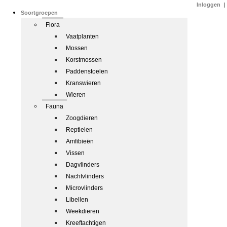
Inloggen
|
Soortgroepen
Flora
Vaatplanten
Mossen
Korstmossen
Paddenstoelen
Kranswieren
Wieren
Fauna
Zoogdieren
Reptielen
Amfibieën
Vissen
Dagvlinders
Nachtvlinders
Microvlinders
Libellen
Weekdieren
Kreeftachtigen