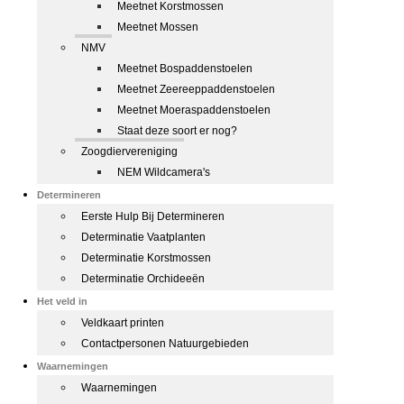
Meetnet Korstmossen
Meetnet Mossen
NMV
Meetnet Bospaddenstoelen
Meetnet Zeereeppaddenstoelen
Meetnet Moeraspaddenstoelen
Staat deze soort er nog?
Zoogdiervereniging
NEM Wildcamera's
Determineren
Eerste Hulp Bij Determineren
Determinatie Vaatplanten
Determinatie Korstmossen
Determinatie Orchideeën
Het veld in
Veldkaart printen
Contactpersonen Natuurgebieden
Waarnemingen
Waarnemingen