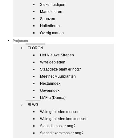
Stekelhuidigen
Manteldieren
Sponzen
Holtedieren
Overig marien
Projecten
FLORON
Het Nieuwe Strepen
Witte gebieden
Staat deze plant er nog?
Meetnet Muurplanten
Nectarindex
Oeverindex
LMF-a (Dunea)
BLWG
Witte gebieden mossen
Witte gebieden korstmossen
Staat dit mos er nog?
Staat dit korstmos er nog?