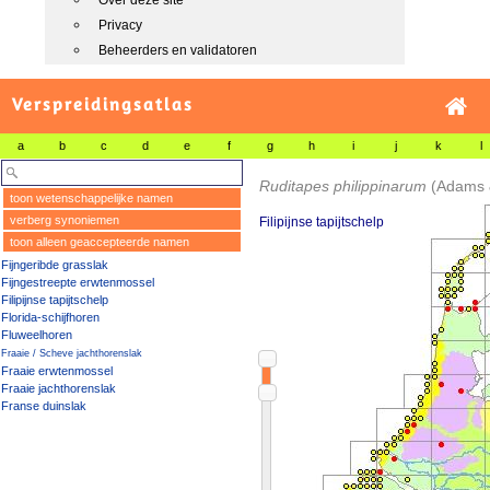
Over deze site
Privacy
Beheerders en validatoren
Verspreidingsatlas
a
b
c
d
e
f
g
h
i
j
k
l
Ruditapes philippinarum
(Adams 
toon wetenschappelijke namen
verberg synoniemen
Filipijnse tapijtschelp
toon alleen geaccepteerde namen
Fijngeribde grasslak
Fijngestreepte erwtenmossel
Filipijnse tapijtschelp
Florida-schijfhoren
Fluweelhoren
Fraaie / Scheve jachthorenslak
Fraaie erwtenmossel
Fraaie jachthorenslak
Franse duinslak