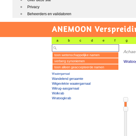
Over deze site
Privacy
Beheerders en validatoren
ANEMOON Verspreidin
a
b
c
d
e
f
g
Achae
toon wetenschappelijke namen
verberg synoniemen
Wratoo
toon alleen geaccepteerde namen
Waaiergarnaal
Wandelend geraamte
Witgevlekte waaiergarnaal
Witrug-aasgarnaal
Wolkrab
Wratoogkrab