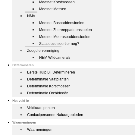
Meetnet Korstmossen
Meetnet Mossen
NMV
Meetnet Bospaddenstoelen
Meetnet Zeereeppaddenstoelen
Meetnet Moeraspaddenstoelen
Staat deze soort er nog?
Zoogdiervereniging
NEM Wildcamera's
Determineren
Eerste Hulp Bij Determineren
Determinatie Vaatplanten
Determinatie Korstmossen
Determinatie Orchideeën
Het veld in
Veldkaart printen
Contactpersonen Natuurgebieden
Waarnemingen
Waarnemingen