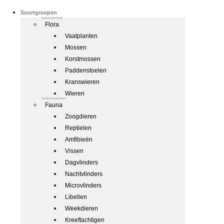
Soortgroepen
Flora
Vaatplanten
Mossen
Korstmossen
Paddenstoelen
Kranswieren
Wieren
Fauna
Zoogdieren
Reptielen
Amfibieën
Vissen
Dagvlinders
Nachtvlinders
Microvlinders
Libellen
Weekdieren
Kreeftachtigen