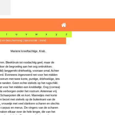
t
u
v
w
x
y
z
id en bescherming
|
taxonomie
|
trend
Mariene kreeftachtige. Krab.
mm. Bleekbruin tot roodachtig geel, maar de
door de begroeiing aan het oog onttrokken.
ld) langgerekt driehoekig, vooraan smal. Achter
rd. Eveneens ingesnoerd net voor het midden
ostrum met twee korte, puntige, driehoekige, iets
de tanden. Geen echte stekels op het rugschild.
et voor het midden een knobbeltje. Oog (cornea)
nula verborgen onder het rostrum. Antennae vrij
 Schaarpoten dik en kort. Mannetjes met korte
n bezet met stekels op de buitenkant van de
 vrouwtje met veel slankere scharen en slechts
p carpus en merus. De vingers van de scharen
raken elkaar over de hele lengte, die van het