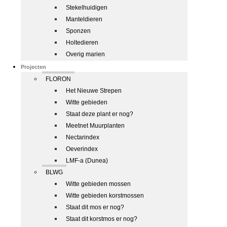
Stekelhuidigen
Manteldieren
Sponzen
Holtedieren
Overig marien
Projecten
FLORON
Het Nieuwe Strepen
Witte gebieden
Staat deze plant er nog?
Meetnet Muurplanten
Nectarindex
Oeverindex
LMF-a (Dunea)
BLWG
Witte gebieden mossen
Witte gebieden korstmossen
Staat dit mos er nog?
Staat dit korstmos er nog?