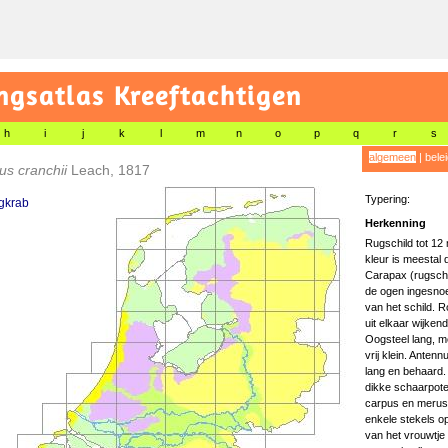
gsatlas Kreeftachtigen
h
i
j
k
l
m
n
o
p
q
r
s
algemeen
|
bele
us cranchii
Leach, 1817
Typering:
gkrab
Herkenning
Rugschild tot 12 
kleur is meestal 
Carapax (rugschi
de ogen ingesnoe
van het schild. R
uit elkaar wijken
Oogsteel lang, m
vrij klein. Anten
lang en behaard.
dikke schaarpote
carpus en merus,
enkele stekels o
van het vrouwtje 