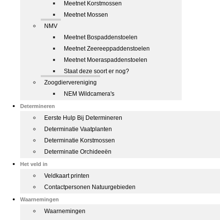
Meetnet Korstmossen
Meetnet Mossen
NMV
Meetnet Bospaddenstoelen
Meetnet Zeereeppaddenstoelen
Meetnet Moeraspaddenstoelen
Staat deze soort er nog?
Zoogdiervereniging
NEM Wildcamera's
Determineren
Eerste Hulp Bij Determineren
Determinatie Vaatplanten
Determinatie Korstmossen
Determinatie Orchideeën
Het veld in
Veldkaart printen
Contactpersonen Natuurgebieden
Waarnemingen
Waarnemingen