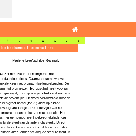
t
u
v
w
x
y
z
id en bescherming
|
taxonomie
|
trend
Mariene kreeftachtige. Garnaal.
al 27) mm. Kleur: doorschijnend, met
roodachtige stipjes. Daarnaast soms wat wit
enkele keer met bruinachtige lengtebandjes. De
ruin tot bruimroze. Het rugschild heeft vooraan
d, gezaagd, voorbij de ogen strekkend rostrum,
rtelde bovenzijde. Dit wordt veroorzaakt door de
een groot aantal (tot 25) dicht op elkaar
 beweegbare tandjes. De onderzijde van het
 grotere tanden op het voorste gedeelte. Het
ng, met een puntig, niet ingekeept uiteinde, dat
orbij de steel van de antennula steekt. Direct
 aan beide kanten op het schild een forse stekel.
innen direct onder het oog, de steel bestaat uit