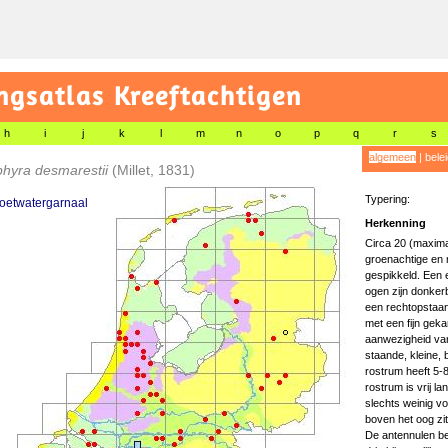
gsatlas Kreeftachtigen
h
i
j
k
l
m
n
o
p
q
r
s
algemeen
|
bele
phyra desmarestii
(Millet, 1831)
Typering:
oetwatergarnaal
Herkenning
Circa 20 (maxima
groenachtige en 
gespikkeld. Een 
ogen zijn donkerb
een rechtopstaan
met een fijn geka
aanwezigheid van 
staande, kleine,
rostrum heeft 5-8
rostrum is vrij la
slechts weinig vo
boven het oog zit
De antennulen beg