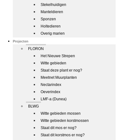
Stekelhuidigen
Manteldieren
Sponzen
Holtedieren
Overig marien
Projecten
FLORON
Het Nieuwe Strepen
Witte gebieden
Staat deze plant er nog?
Meetnet Muurplanten
Nectarindex
Oeverindex
LMF-a (Dunea)
BLWG
Witte gebieden mossen
Witte gebieden korstmossen
Staat dit mos er nog?
Staat dit korstmos er nog?