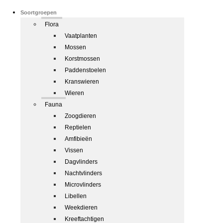
Soortgroepen
Flora
Vaatplanten
Mossen
Korstmossen
Paddenstoelen
Kranswieren
Wieren
Fauna
Zoogdieren
Reptielen
Amfibieën
Vissen
Dagvlinders
Nachtvlinders
Microvlinders
Libellen
Weekdieren
Kreeftachtigen