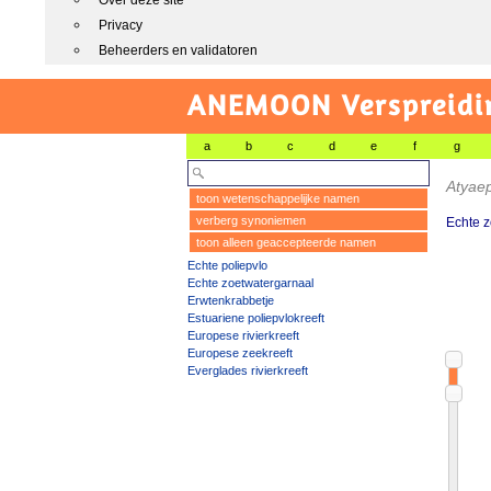
Over deze site
Privacy
Beheerders en validatoren
ANEMOON Verspreidin
a
b
c
d
e
f
g
Atyae
toon wetenschappelijke namen
verberg synoniemen
Echte z
toon alleen geaccepteerde namen
Echte poliepvlo
Echte zoetwatergarnaal
Erwtenkrabbetje
Estuariene poliepvlokreeft
Europese rivierkreeft
Europese zeekreeft
Everglades rivierkreeft