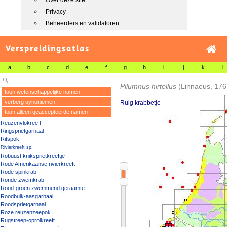
Over deze site
Privacy
Beheerders en validatoren
Verspreidingsatlas
a
b
c
d
e
f
g
h
i
j
k
l
Pilumnus hirtellus
(Linnaeus, 176
toon wetenschappelijke namen
verberg synoniemen
Ruig krabbetje
toon alleen geaccepteerde namen
Reuzenvlokreeft
Ringsprietgarnaal
Ritspok
Rivierkreeft sp.
Robuust kniksprietkreeftje
Rode Amerikaanse rivierkreeft
Rode spinkrab
Ronde zwemkrab
Rood-groen zwemmend geraamte
Roodbuik-aasgarnaal
Roodsprietgarnaal
Roze reuzenzeepok
Rugstreep-oprolkreeft