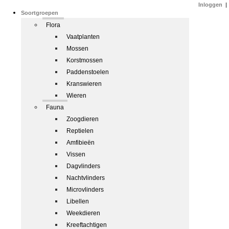
Inloggen
|
Soortgroepen
Flora
Vaatplanten
Mossen
Korstmossen
Paddenstoelen
Kranswieren
Wieren
Fauna
Zoogdieren
Reptielen
Amfibieën
Vissen
Dagvlinders
Nachtvlinders
Microvlinders
Libellen
Weekdieren
Kreeftachtigen