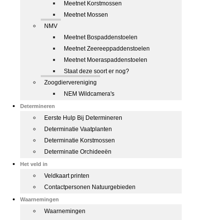
Meetnet Korstmossen
Meetnet Mossen
NMV
Meetnet Bospaddenstoelen
Meetnet Zeereeppaddenstoelen
Meetnet Moeraspaddenstoelen
Staat deze soort er nog?
Zoogdiervereniging
NEM Wildcamera's
Determineren
Eerste Hulp Bij Determineren
Determinatie Vaatplanten
Determinatie Korstmossen
Determinatie Orchideeën
Het veld in
Veldkaart printen
Contactpersonen Natuurgebieden
Waarnemingen
Waarnemingen