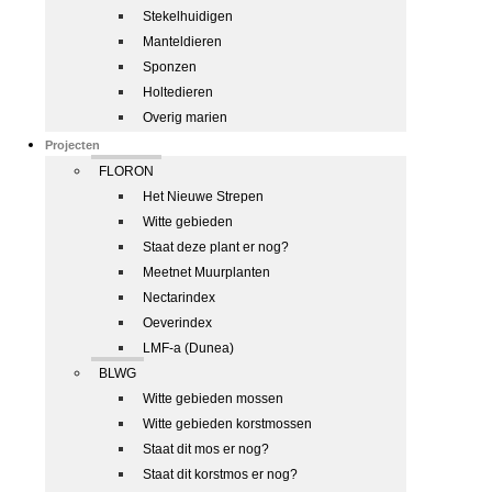
Stekelhuidigen
Manteldieren
Sponzen
Holtedieren
Overig marien
Projecten
FLORON
Het Nieuwe Strepen
Witte gebieden
Staat deze plant er nog?
Meetnet Muurplanten
Nectarindex
Oeverindex
LMF-a (Dunea)
BLWG
Witte gebieden mossen
Witte gebieden korstmossen
Staat dit mos er nog?
Staat dit korstmos er nog?