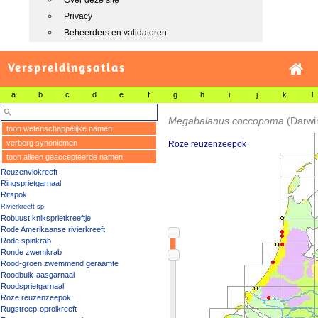
Over deze site
Privacy
Beheerders en validatoren
Verspreidingsatlas
a
b
c
d
e
f
g
h
i
j
k
l
Megabalanus coccopoma
(Darwi
toon wetenschappelijke namen
verberg synoniemen
Roze reuzenzeepok
toon alleen geaccepteerde namen
Reuzenvlokreeft
Ringsprietgarnaal
Ritspok
Rivierkreeft sp.
Robuust kniksprietkreeftje
Rode Amerikaanse rivierkreeft
Rode spinkrab
Ronde zwemkrab
Rood-groen zwemmend geraamte
Roodbuik-aasgarnaal
Roodsprietgarnaal
Roze reuzenzeepok
Rugstreep-oprolkreeft