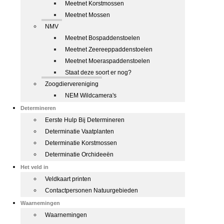
Meetnet Korstmossen
Meetnet Mossen
NMV
Meetnet Bospaddenstoelen
Meetnet Zeereeppaddenstoelen
Meetnet Moeraspaddenstoelen
Staat deze soort er nog?
Zoogdiervereniging
NEM Wildcamera's
Determineren
Eerste Hulp Bij Determineren
Determinatie Vaatplanten
Determinatie Korstmossen
Determinatie Orchideeën
Het veld in
Veldkaart printen
Contactpersonen Natuurgebieden
Waarnemingen
Waarnemingen