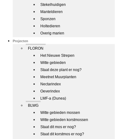
Stekelhuidigen
Manteldieren
Sponzen
Holtedieren
Overig marien
Projecten
FLORON
Het Nieuwe Strepen
Witte gebieden
Staat deze plant er nog?
Meetnet Muurplanten
Nectarindex
Oeverindex
LMF-a (Dunea)
BLWG
Witte gebieden mossen
Witte gebieden korstmossen
Staat dit mos er nog?
Staat dit korstmos er nog?