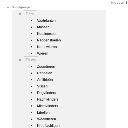
Inloggen
|
Soortgroepen
Flora
Vaatplanten
Mossen
Korstmossen
Paddenstoelen
Kranswieren
Wieren
Fauna
Zoogdieren
Reptielen
Amfibieën
Vissen
Dagvlinders
Nachtvlinders
Microvlinders
Libellen
Weekdieren
Kreeftachtigen