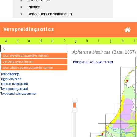
Over deze site
Privacy
Beheerders en validatoren
Verspreidingsatlas
a
b
c
d
e
f
g
h
i
j
k
l
Apherusa bispinosa
(Bate, 1857)
toon wetenschappelijke namen
verberg synoniemen
Tweetand-wierzwemmer
toon alleen geaccepteerde namen
Teringlijdertje
Tijgervlokreeft
Turkse rivierkreeft
Tweepuntsgarnaal
Tweetand-wierzwemmer