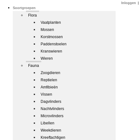
Inloggen
|
Soortgroepen
Flora
Vaatplanten
Mossen
Korstmossen
Paddenstoelen
Kranswieren
Wieren
Fauna
Zoogdieren
Reptielen
Amfibieën
Vissen
Dagvlinders
Nachtvlinders
Microvlinders
Libellen
Weekdieren
Kreeftachtigen