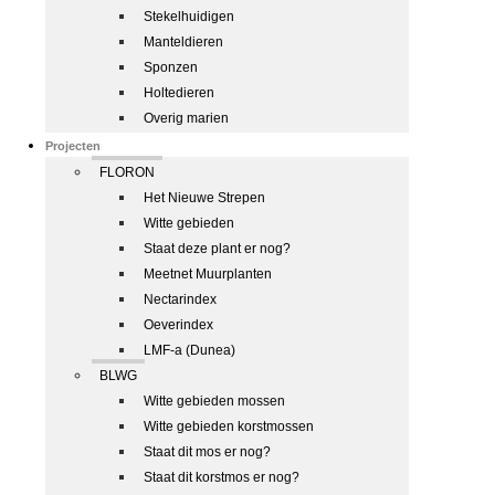
Stekelhuidigen
Manteldieren
Sponzen
Holtedieren
Overig marien
Projecten
FLORON
Het Nieuwe Strepen
Witte gebieden
Staat deze plant er nog?
Meetnet Muurplanten
Nectarindex
Oeverindex
LMF-a (Dunea)
BLWG
Witte gebieden mossen
Witte gebieden korstmossen
Staat dit mos er nog?
Staat dit korstmos er nog?