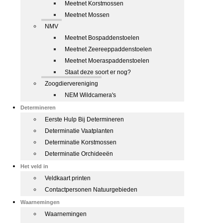
Meetnet Korstmossen
Meetnet Mossen
NMV
Meetnet Bospaddenstoelen
Meetnet Zeereeppaddenstoelen
Meetnet Moeraspaddenstoelen
Staat deze soort er nog?
Zoogdiervereniging
NEM Wildcamera's
Determineren
Eerste Hulp Bij Determineren
Determinatie Vaatplanten
Determinatie Korstmossen
Determinatie Orchideeën
Het veld in
Veldkaart printen
Contactpersonen Natuurgebieden
Waarnemingen
Waarnemingen