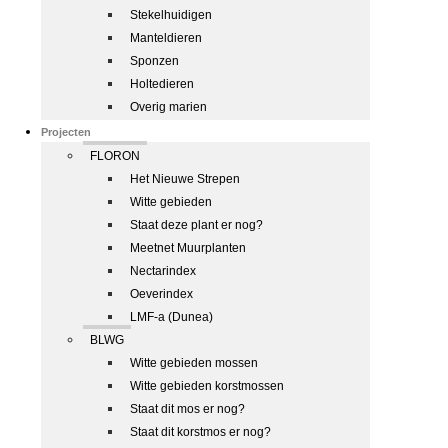
Stekelhuidigen
Manteldieren
Sponzen
Holtedieren
Overig marien
Projecten
FLORON
Het Nieuwe Strepen
Witte gebieden
Staat deze plant er nog?
Meetnet Muurplanten
Nectarindex
Oeverindex
LMF-a (Dunea)
BLWG
Witte gebieden mossen
Witte gebieden korstmossen
Staat dit mos er nog?
Staat dit korstmos er nog?