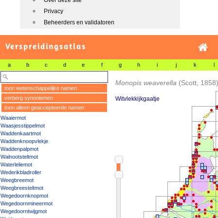
Over deze site
Privacy
Beheerders en validatoren
Verspreidingsatlas
a
b
c
d
e
f
g
h
i
j
k
l
Monopis weaverella
(Scott, 1858
toon wetenschappelijke namen
verberg synoniemen
Witvlekkijkgaatje
toon alleen geaccepteerde namen
Waaiermot
Waasjesstippelmot
Waddenkaartmot
Waddenknoopvlekje
Waddenpalpmot
Walnootsteltmot
Waterleliemot
Wederikbladroller
Weegbreemot
Weegbreesteltmot
Wegedoornknopmot
Wegedoornmineermot
Wegedoorntwijgmot