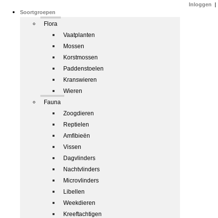
Inloggen
|
Soortgroepen
Flora
Vaatplanten
Mossen
Korstmossen
Paddenstoelen
Kranswieren
Wieren
Fauna
Zoogdieren
Reptielen
Amfibieën
Vissen
Dagvlinders
Nachtvlinders
Microvlinders
Libellen
Weekdieren
Kreeftachtigen