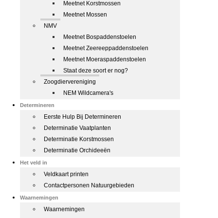
Meetnet Korstmossen
Meetnet Mossen
NMV
Meetnet Bospaddenstoelen
Meetnet Zeereeppaddenstoelen
Meetnet Moeraspaddenstoelen
Staat deze soort er nog?
Zoogdiervereniging
NEM Wildcamera's
Determineren
Eerste Hulp Bij Determineren
Determinatie Vaatplanten
Determinatie Korstmossen
Determinatie Orchideeën
Het veld in
Veldkaart printen
Contactpersonen Natuurgebieden
Waarnemingen
Waarnemingen