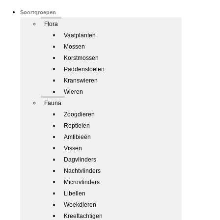
Soortgroepen
Flora
Vaatplanten
Mossen
Korstmossen
Paddenstoelen
Kranswieren
Wieren
Fauna
Zoogdieren
Reptielen
Amfibieën
Vissen
Dagvlinders
Nachtvlinders
Microvlinders
Libellen
Weekdieren
Kreeftachtigen