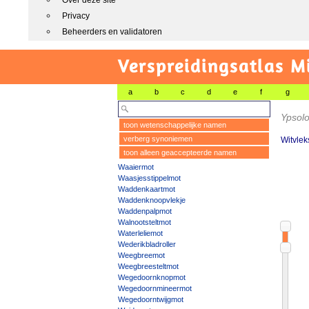
Over deze site
Privacy
Beheerders en validatoren
Verspreidingsatlas M
a
b
c
d
e
f
g
Ypsol
toon wetenschappelijke namen
verberg synoniemen
Witvlek
toon alleen geaccepteerde namen
Waaiermot
Waasjesstippelmot
Waddenkaartmot
Waddenknoopvlekje
Waddenpalpmot
Walnootsteltmot
Waterleliemot
Wederikbladroller
Weegbreemot
Weegbreesteltmot
Wegedoornknopmot
Wegedoornmineermot
Wegedoorntwijgmot