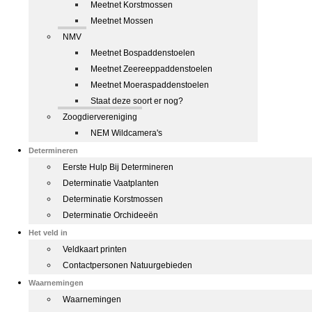
Meetnet Korstmossen
Meetnet Mossen
NMV
Meetnet Bospaddenstoelen
Meetnet Zeereeppaddenstoelen
Meetnet Moeraspaddenstoelen
Staat deze soort er nog?
Zoogdiervereniging
NEM Wildcamera's
Determineren
Eerste Hulp Bij Determineren
Determinatie Vaatplanten
Determinatie Korstmossen
Determinatie Orchideeën
Het veld in
Veldkaart printen
Contactpersonen Natuurgebieden
Waarnemingen
Waarnemingen