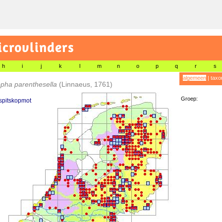
icrovlinders
h
i
j
k
l
m
n
o
p
q
r
s
algemeen
|
taxo
opha parenthesella
(Linnaeus, 1761)
Groep:
spitskopmot