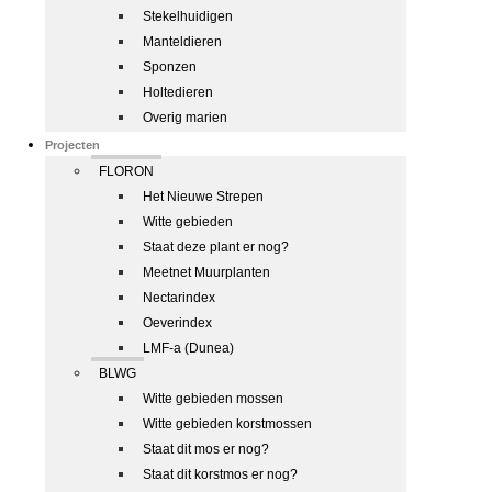
Stekelhuidigen
Manteldieren
Sponzen
Holtedieren
Overig marien
Projecten
FLORON
Het Nieuwe Strepen
Witte gebieden
Staat deze plant er nog?
Meetnet Muurplanten
Nectarindex
Oeverindex
LMF-a (Dunea)
BLWG
Witte gebieden mossen
Witte gebieden korstmossen
Staat dit mos er nog?
Staat dit korstmos er nog?