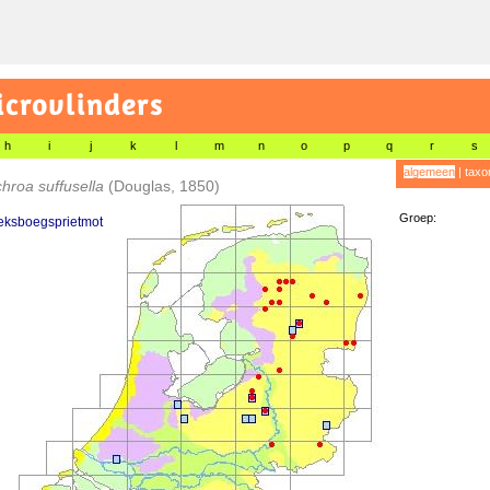
icrovlinders
h
i
j
k
l
m
n
o
p
q
r
s
algemeen
|
taxo
hroa suffusella
(Douglas, 1850)
Groep:
eksboegsprietmot