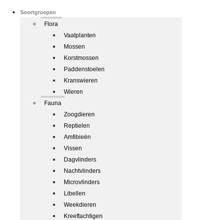
Soortgroepen
Flora
Vaatplanten
Mossen
Korstmossen
Paddenstoelen
Kranswieren
Wieren
Fauna
Zoogdieren
Reptielen
Amfibieën
Vissen
Dagvlinders
Nachtvlinders
Microvlinders
Libellen
Weekdieren
Kreeftachtigen