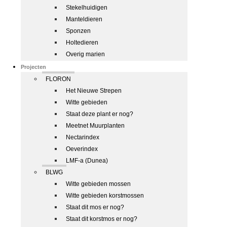
Stekelhuidigen
Manteldieren
Sponzen
Holtedieren
Overig marien
Projecten
FLORON
Het Nieuwe Strepen
Witte gebieden
Staat deze plant er nog?
Meetnet Muurplanten
Nectarindex
Oeverindex
LMF-a (Dunea)
BLWG
Witte gebieden mossen
Witte gebieden korstmossen
Staat dit mos er nog?
Staat dit korstmos er nog?