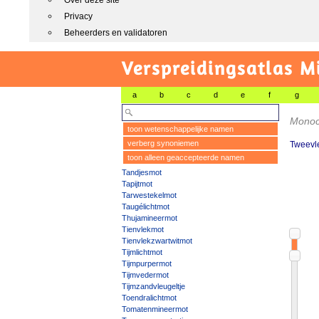
Over deze site
Privacy
Beheerders en validatoren
Verspreidingsatlas M
a
b
c
d
e
f
g
Monoc
toon wetenschappelijke namen
verberg synoniemen
Tweevl
toon alleen geaccepteerde namen
Tandjesmot
Tapijtmot
Tarwestekelmot
Taugélichtmot
Thujamineermot
Tienvlekmot
Tienvlekzwartwitmot
Tijmlichtmot
Tijmpurpermot
Tijmvedermot
Tijmzandvleugeltje
Toendralichtmot
Tomatenmineermot