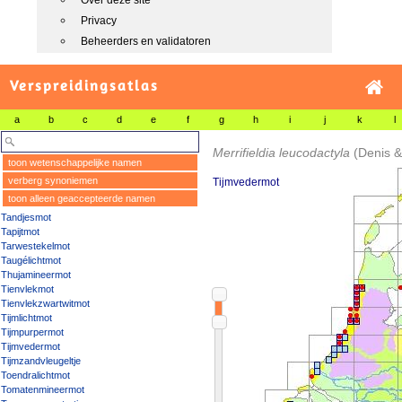
Over deze site
Privacy
Beheerders en validatoren
Verspreidingsatlas
a
b
c
d
e
f
g
h
i
j
k
l
Merrifieldia leucodactyla
(Denis &
toon wetenschappelijke namen
verberg synoniemen
Tijmvedermot
toon alleen geaccepteerde namen
Tandjesmot
Tapijtmot
Tarwestekelmot
Taugélichtmot
Thujamineermot
Tienvlekmot
Tienvlekzwartwitmot
Tijmlichtmot
Tijmpurpermot
Tijmvedermot
Tijmzandvleugeltje
Toendralichtmot
Tomatenmineermot