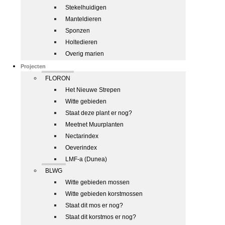
Stekelhuidigen
Manteldieren
Sponzen
Holtedieren
Overig marien
Projecten
FLORON
Het Nieuwe Strepen
Witte gebieden
Staat deze plant er nog?
Meetnet Muurplanten
Nectarindex
Oeverindex
LMF-a (Dunea)
BLWG
Witte gebieden mossen
Witte gebieden korstmossen
Staat dit mos er nog?
Staat dit korstmos er nog?