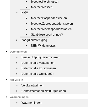
Meetnet Korstmossen
Meetnet Mossen
NMV
Meetnet Bospaddenstoelen
Meetnet Zeereeppaddenstoelen
Meetnet Moeraspaddenstoelen
Staat deze soort er nog?
Zoogdiervereniging
NEM Wildcamera's
Determineren
Eerste Hulp Bij Determineren
Determinatie Vaatplanten
Determinatie Korstmossen
Determinatie Orchideeën
Het veld in
Veldkaart printen
Contactpersonen Natuurgebieden
Waarnemingen
Waarnemingen