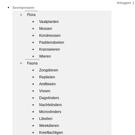
Inloggen
|
Soortgroepen
Flora
Vaatplanten
Mossen
Korstmossen
Paddenstoelen
Kranswieren
Wieren
Fauna
Zoogdieren
Reptielen
Amfibieën
Vissen
Dagvlinders
Nachtvlinders
Microvlinders
Libellen
Weekdieren
Kreeftachtigen