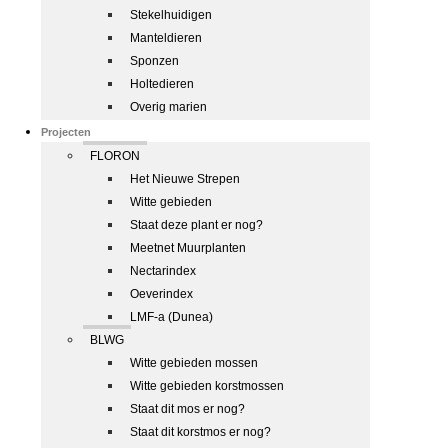
Stekelhuidigen
Manteldieren
Sponzen
Holtedieren
Overig marien
Projecten
FLORON
Het Nieuwe Strepen
Witte gebieden
Staat deze plant er nog?
Meetnet Muurplanten
Nectarindex
Oeverindex
LMF-a (Dunea)
BLWG
Witte gebieden mossen
Witte gebieden korstmossen
Staat dit mos er nog?
Staat dit korstmos er nog?