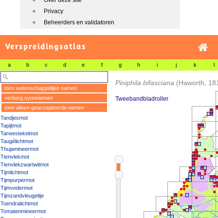
Over deze site
Privacy
Beheerders en validatoren
Verspreidingsatlas
a
b
c
d
e
f
g
h
i
j
k
l
Piniphila bifasciana
(Haworth, 18
toon wetenschappelijke namen
verberg synoniemen
Tweebandbladroller
toon alleen geaccepteerde namen
Tandjesmot
Tapijtmot
Tarwestekelmot
Taugélichtmot
Thujamineermot
Tienvlekmot
Tienvlekzwartwitmot
Tijmlichtmot
Tijmpurpermot
Tijmvedermot
Tijmzandvleugeltje
Toendralichtmot
Tomatenmineermot