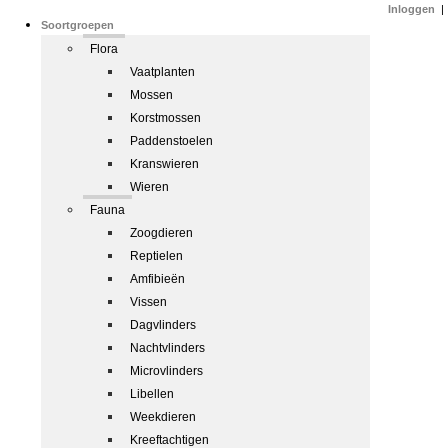
Inloggen
|
Soortgroepen
Flora
Vaatplanten
Mossen
Korstmossen
Paddenstoelen
Kranswieren
Wieren
Fauna
Zoogdieren
Reptielen
Amfibieën
Vissen
Dagvlinders
Nachtvlinders
Microvlinders
Libellen
Weekdieren
Kreeftachtigen