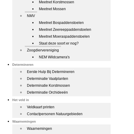
Meetnet Korstmossen
Meetnet Mossen
NMV
Meetnet Bospaddenstoelen
Meetnet Zeereeppaddenstoelen
Meetnet Moeraspaddenstoelen
Staat deze soort er nog?
Zoogdiervereniging
NEM Wildcamera's
Determineren
Eerste Hulp Bij Determineren
Determinatie Vaatplanten
Determinatie Korstmossen
Determinatie Orchideeën
Het veld in
Veldkaart printen
Contactpersonen Natuurgebieden
Waarnemingen
Waarnemingen